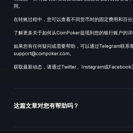
同。
在转账过程中，您可以查看不同货币对的固定费用和百分
了解更多关于
如何从CoinPoker提现到您的银行账户
的详
如果您有任何疑问或需要帮助，可以通过
Telegram
联系
support@coinpoker.com
。
获取最新动态，请通过
Twitter
、
Instagram
或
Facebook
这篇文章对您有帮助吗？