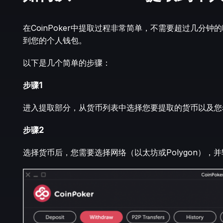
在CoinPoker中提取过程非常简单，不需要超过几分
到您的个人钱包。
以下是几个简单的步骤：
步骤1
进入提取部分，从货币列表中选择您要提取的货币以及您
步骤2
选择货币后，您需要选择网络（以太坊或Polygon），