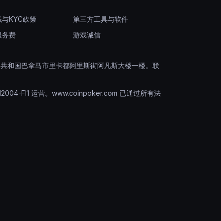
与KYC政策
第三方工具与软件
服务费
游戏诚信
0，注册地址：巴拿马共和国巴拿马市里卡都阿里斯街阿凡斯大楼一楼。联
-FI1 运营。www.coinpoker.com 已通过所有法