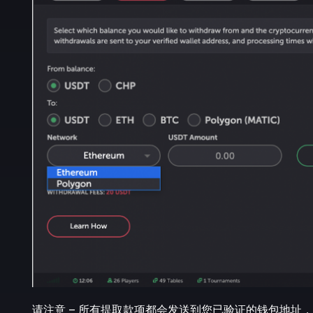
请注意 – 所有提取款项都会发送到您已验证的钱包地址