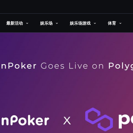
最新活动
娱乐场
娱乐场游戏
体育