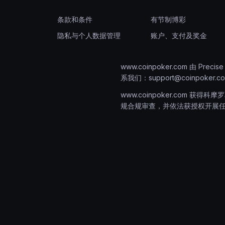
条款和条件
有节制博彩
隐私与个人数据管理
账户、支付及奖金
www.coinpoker.com 由 
系我们：
support@coinpoker.c
www.coinpoker.com 获得
规合规审查，并依法获授权开展