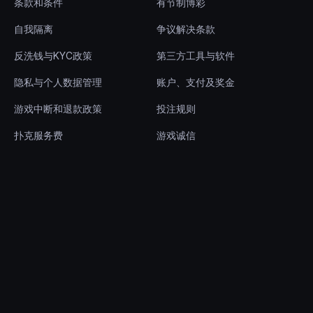
条款和条件
有节制博彩
自我隔离
争议解决条款
反洗钱与KYC政策
第三方工具与软件
隐私与个人数据管理
账户、支付及奖金
游戏中断和退款政策
投注规则
扑克服务费
游戏诚信