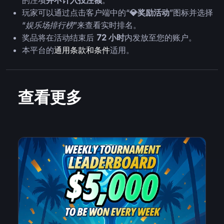
玩家可以通过点击客户端中的“
💎奖励活动
”图标并选择
“
娱乐场排行榜
”来查看实时排名。
奖品将在活动结束后
72 小时
内发放至您的账户。
本平台的
通用条款和条件
适用。
查看更多