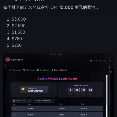
每周排名前五名的玩家将瓜分
10,000 美元的奖池
：
$5,000
$2,500
$1,500
$750
$250