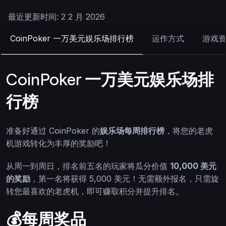
最近更新时间: 2 2 月 2026
CoinPoker 一万美元娱乐场排行榜
运作方式
游戏
CoinPoker 一万美元娱乐场排
行榜
准备好通过 CoinPoker 的
娱乐场每周排行榜
，将您的老虎
机游戏转化为丰厚的奖励吧！
从周一到周日，排名前五名的玩家将瓜分价值
10,000 美元
的奖励
，第一名将获得 5,000 美元！无需额外报名，只需旋
转您最喜欢的老虎机，即可赚取积分并提升排名。
💰每周奖品