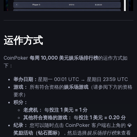
运作方式
CoinPoker
每周 10,000 美元娱乐场排行榜
的运作方式如
下：
举办日期：
星期一 00:01 UTC → 星期日 23:59 UTC
游戏：
所有符合资格的
娱乐场游戏
（请参阅下方的资格
要求）
积分：
老虎机：
每
投注 1 美元 = 1 分
其他符合资格的游戏：
每
投注 1 美元 = 0.20 分
纪录：
您可以随时点击 CoinPoker 客户端右上角的 💎
奖励活动（钻石图标）
，然后选择
娱乐场排行榜
来查看