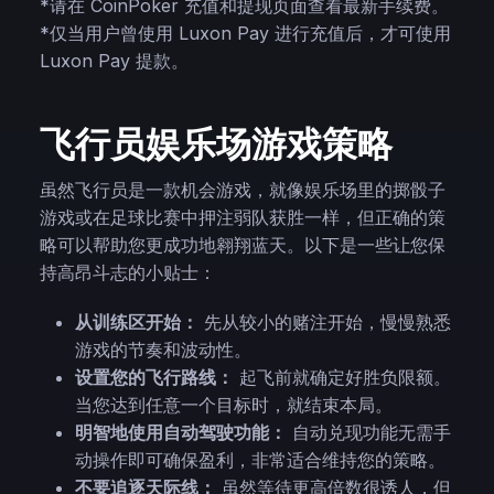
*请在 CoinPoker 充值和提现页面查看最新手续费。
*仅当用户曾使用 Luxon Pay 进行充值后，才可使用
Luxon Pay 提款。
飞行员娱乐场游戏策略
虽然飞行员是一款机会游戏，就像娱乐场里的掷骰子
游戏或在足球比赛中押注弱队获胜一样，但正确的策
略可以帮助您更成功地翱翔蓝天。以下是一些让您保
持高昂斗志的小贴士：
从训练区开始：
先从较小的赌注开始，慢慢熟悉
游戏的节奏和波动性。
设置您的飞行路线：
起飞前就确定好胜负限额。
当您达到任意一个目标时，就结束本局。
明智地使用自动驾驶功能：
自动兑现功能无需手
动操作即可确保盈利，非常适合维持您的策略。
不要追逐天际线：
虽然等待更高倍数很诱人，但