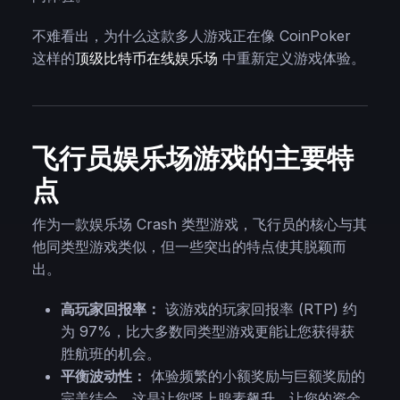
不难看出，为什么这款多人游戏正在像 CoinPoker
这样的
顶级比特币在线娱乐场
中重新定义游戏体验。
飞行员娱乐场游戏的主要特
点
作为一款娱乐场 Crash 类型游戏，飞行员的核心与其
他同类型游戏类似，但一些突出的特点使其脱颖而
出。
高玩家回报率：
该游戏的玩家回报率 (RTP) 约
为 97%，比大多数同类型游戏更能让您获得获
胜航班的机会。
平衡波动性：
体验频繁的小额奖励与巨额奖励的
完美结合。这是让您肾上腺素飙升、让您的资金