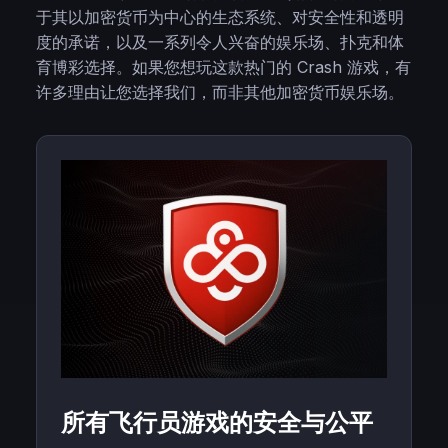
于其以加密货币为中心的生态系统、对安全性和透明
度的承诺，以及一系列令人兴奋的娱乐场、扑克和体
育博彩选择。如果您想玩这款热门的 Crash 游戏，有
许多理由让您选择我们，而非其他加密货币娱乐场。
所有飞行员游戏的安全与公平