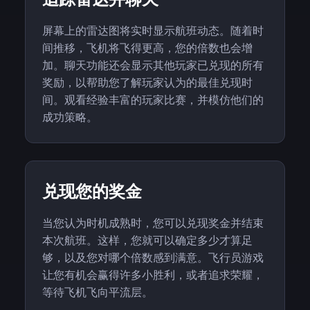
屏幕上的雷达图将实时显示航班动态。随着时
间推移，飞机将飞得更高，您的倍数也会增
加。聊天功能还会显示其他玩家已兑现的所有
奖励，以帮助您了解玩家认为的最佳兑现时
间。观看经验丰富的玩家比赛，并模仿他们的
成功策略。
兑现您的奖金
当您认为时机成熟时，您可以兑现奖金并结束
本次航班。这样，您就可以确定多少才算足
够，以及您对哪个倍数感到满意。飞行员游戏
让您有机会赢得许多小胜利，或者追求荣耀，
等待飞机飞向平流层。