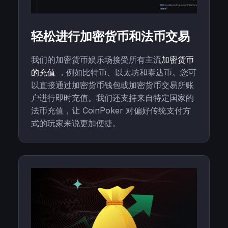
轻松进行加密货币和法币交易
我们的加密货币娱乐场接受所有主流
加密货币
的充值
，例如比特币、以太坊和泰达币。您可
以直接通过加密货币钱包或加密货币交易所账
户进行即时充值。我们还支持来自特定国家的
法币充值，让 CoinPoker 对偏好传统支付方
式的玩家来说更加便捷。