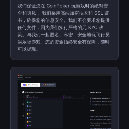
我们保证您在 CoinPoker 玩游戏时的绝对安
全和隐私 。我们采用高端加密技术和 SSL 证
书，确保您的信息安全。我们不会要求您提供
任何文件，因为我们实行严格的无 KYC 政
策。与我们一起匿名、私密、安全地玩飞行员
娱乐场游戏。您的资金始终安全有保障，随时
可以提现。