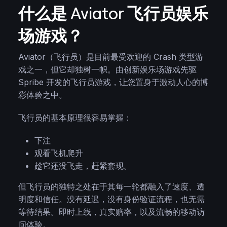
什么是 Aviator 飞行员娱乐
场游戏？
Aviator（飞行员）是目前最受欢迎的 Crash 类型游
戏之一，但它却独树一帜。由创新娱乐场游戏先驱
Spribe 开发的飞行员游戏，让您置身于激动人心的博
彩体验之中。
飞行员的基本原理很容易掌握：
下注
观看飞机爬升
趁它还没飞走，赶紧套现。
但飞行员的独特之处在于其每一轮都融入了速度、透
明度和信任。没有延迟，没有身份验证流程，也无需
等待结果。即时上线，真实赔率，以及流畅的移动访
问体验。