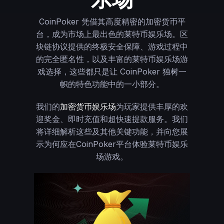
CoinPoker 凭借其高度精密的加密货币平
台，成为市场上最出色的莱特币娱乐场。区
块链协议提供的终极安全保障、游戏过程中
的完全匿名性，以及丰富的莱特币娱乐场游
戏选择，这些都只是让 CoinPoker 独树一
帜的特色功能中的一小部分。
我们的
加密货币娱乐场
为玩家提供丰厚的欢
迎奖金、即时充值和超快速提款服务。我们
将详细解析这些及其他关键功能，并向您展
示为何应在CoinPoker平台体验莱特币娱乐
场游戏。