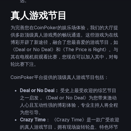
选。
真人游戏节目
为完善您在CoinPoker的娱乐场体验，我们的大厅提
供多款顶级真人游戏秀的畅玩通道。这些游戏为在线
博彩开辟了新途径，融合了您最喜爱的游戏节目，如
《Deal or No Deal》和《The Price is Right》。与
其在电视机前观看比赛，您现在可以加入其中，对每
轮比赛下注。
CoinPoker平台提供的顶级真人游戏节目包括：
Deal or No Deal：
受史上最受欢迎的综艺节目
之一启发，《Deal or No Deal》为您带来激动
人心且互动性强的博彩体验，专业主持人将全程
为您引导。
Crazy Time
： 《Crazy Time》是一款广受欢迎
的真人游戏节目，拥有现场旋转轮盘、特色环节