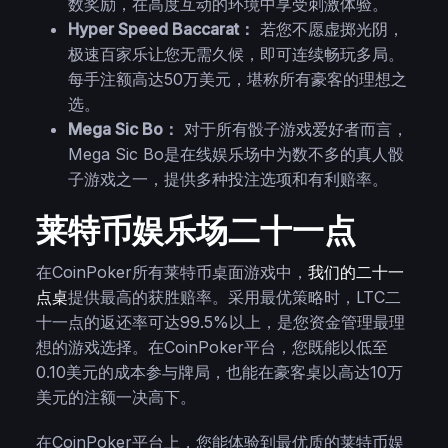
数奖励，在高度互动的环境中享受刺激体验。
Hyper Speed Baccarat：
若您不愿虚掷光阴，
极速百家乐让您无需久候，即可连续畅玩多局。
每手注额高达50万美元，堪称所有豪客的理想之
选。
Mega Sic Bo：
对于所有骰子游戏爱好者而言，
Mega Sic Bo是在线娱乐场中为数不多的真人骰
子游戏之一，提供多种投注选项和有利赔率。
莱特币娱乐场二十一点
在CoinPoker所有莱特币桌面游戏中，
我们的二十一
点桌
提供最高的获胜赔率。采用最优策略时，LTC二
十一点的返还率可达99.5%以上，是您资金管理最理
想的游戏选择。在CoinPoker平台，您既能以低至
0.10美元的成本参与牌局，也能在豪客桌以高达10万
美元的注额一决高下。
在CoinPoker平台上，您能体验到最优质的莱特币娱