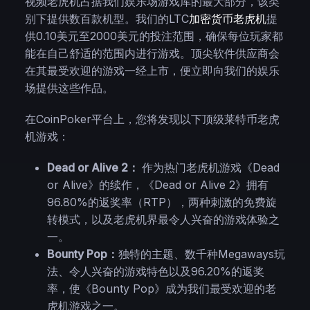
视频老虎机占据我们娱乐场游戏库的最大部分，该类
别下提供数百款机型。我们的LTC
加密货币老虎机
提
供0.10美元至2000美元的投注范围，确保每位玩家都
能在自己舒适的范围内进行游戏。顶尖软件供应商会
在其最受欢迎的游戏一经上市，便立即向我们的娱乐
场提供这些作品。
在CoinPoker平台上，您将发现以下顶级莱特币老虎
机游戏：
Dead or Alive 2：
作为热门老虎机游戏《Dead
or Alive》的续作，《Dead or Alive 2》拥有
96.80%的返奖率（RTP），两种刺激的免费旋
转模式，以及老虎机界最令人兴奋的游戏体验之
一。
Bounty Pop：
独特的主题、数千种Megaways玩
法、令人兴奋的游戏特色以及96.20%的返奖
率，使《Bounty Pop》成为我们最受欢迎的老
虎机游戏之一。