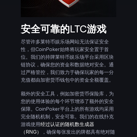
安全可靠的LTC游戏
尽管许多莱特币娱乐场网站无法保证安全
性，但CoinPoker始终将玩家安全置于首
位。我们的持牌莱特币娱乐场平台采用区块
链协议，确保您的资金和数据绝对安全。通
过严格管控，我们致力于确保玩家的每一分
充值都由加密货币钱包中的资金全额覆盖。
额外的安全工具，例如加密货币保险库，为
您的使用体验的每个环节增添了额外的安全
保障。CoinPoker平台上的所有游戏均采用
完全随机机制，安全可靠。我们的在线扑克
游戏使用
经过认证的随机数生成器
（RNG）
，确保每张发出的牌都具有绝对随