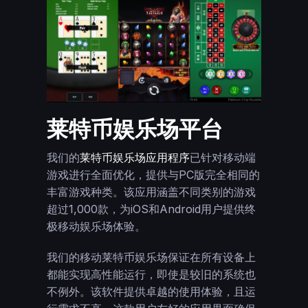
莱特币娱乐场平台
我们的
莱特币娱乐场应用程序
已针对移动端
游戏进行全面优化，提供与PC版完全相同的
丰富游戏种类。该应用涵盖不同类别的游戏
超过1,000款，为iOS和Android用户提供终
极移动娱乐场体验。
我们的移动莱特币娱乐场保证在所有设备上
都能实现高性能运行，即使是较旧的系统也
不例外。该软件提供卓越的使用体验，且运