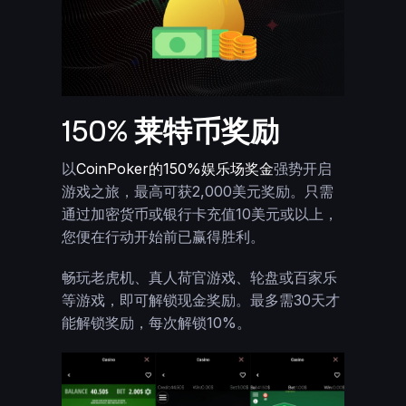
150% 莱特币奖励
以
CoinPoker的150%娱乐场奖金
强势开启
游戏之旅，最高可获2,000美元奖励。只需
通过加密货币或银行卡充值10美元或以上，
您便在行动开始前已赢得胜利。
畅玩老虎机、真人荷官游戏、轮盘或百家乐
等游戏，即可解锁现金奖励。最多需30天才
能解锁奖励，每次解锁10%。