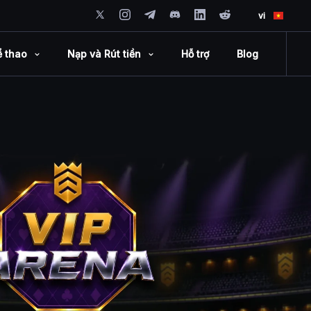
vi
 thao
Nạp và Rút tiền
Hỗ trợ
Blog