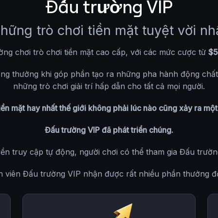
Đấu trường VIP
hững trò chơi tiền mặt tuyệt vời n
ờng chơi trò chơi tiền mặt cao cấp, với các mức cược từ
$5
ởng thưởng khi góp phần tạo ra những pha hành động chấ
những trò chơi giải trí hấp dẫn cho tất cả mọi người.
iền mặt hay nhất thế giới không phải lúc nào cũng xảy ra một
Đấu trường VIP đã phát triển chúng.
n truy cập tự động, người chơi có thể tham gia Đấu trườn
h viên Đấu trường VIP nhận được rất nhiều phần thưởng đ