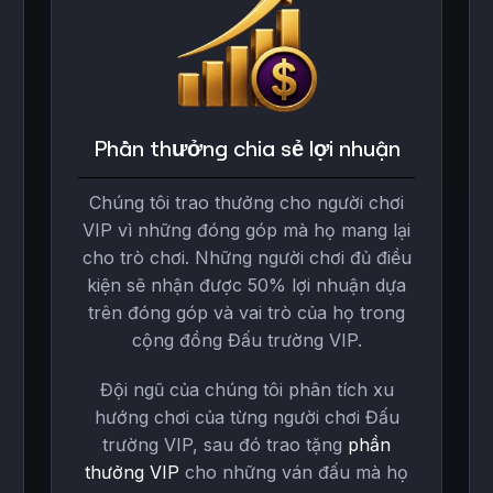
Phần thưởng chia sẻ lợi nhuận
Chúng tôi trao thưởng cho người chơi
VIP vì những đóng góp mà họ mang lại
cho trò chơi. Những người chơi đủ điều
kiện sẽ nhận được 50% lợi nhuận dựa
trên đóng góp và vai trò của họ trong
cộng đồng Đấu trường VIP.
Đội ngũ của chúng tôi phân tích xu
hướng chơi của từng người chơi Đấu
trường VIP, sau đó trao tặng
phần
thưởng VIP
cho những ván đấu mà họ