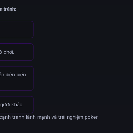
n tránh
:
ò chơi.
ến diễn biến
gười khác.
cạnh tranh lành mạnh và trải nghiệm poker