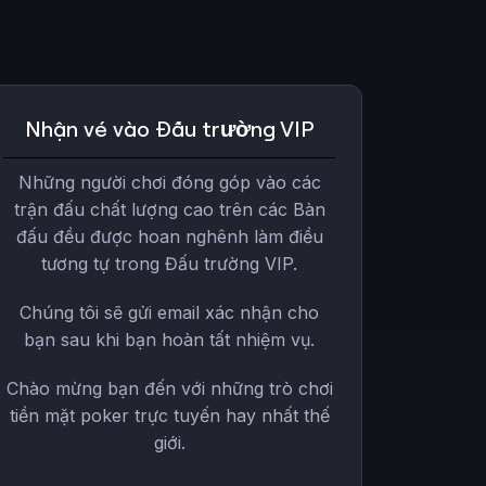
Nhận vé vào Đấu trường VIP
Những người chơi đóng góp vào các
trận đấu chất lượng cao trên các Bàn
đấu đều được hoan nghênh làm điều
tương tự trong Đấu trường VIP.
Chúng tôi sẽ gửi email xác nhận cho
bạn sau khi bạn hoàn tất nhiệm vụ.
Chào mừng bạn đến với những trò chơi
tiền mặt poker trực tuyến hay nhất thế
giới.