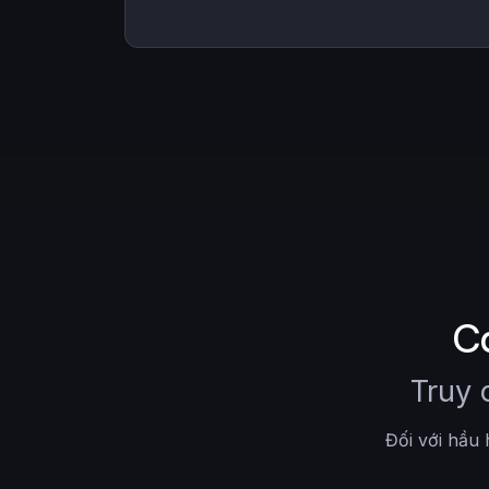
C
Truy 
Đối với hầu