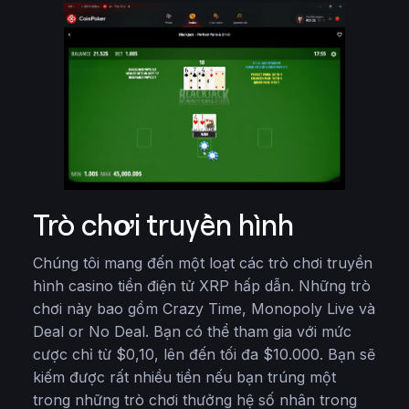
Trò chơi truyền hình
Chúng tôi mang đến một loạt các trò chơi truyền
hình casino tiền điện tử XRP hấp dẫn. Những trò
chơi này bao gồm Crazy Time, Monopoly Live và
Deal or No Deal. Bạn có thể tham gia với mức
cược chỉ từ $0,10, lên đến tối đa $10.000. Bạn sẽ
kiếm được rất nhiều tiền nếu bạn trúng một
trong những trò chơi thưởng hệ số nhân trong