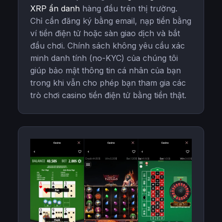
XRP ẩn danh
hàng đầu trên thị trường.
Chỉ cần đăng ký bằng email, nạp tiền bằng
ví tiền điện tử hoặc sàn giao dịch và bắt
đầu chơi. Chính sách không yêu cầu xác
minh danh tính (no-KYC) của chúng tôi
giúp bảo mật thông tin cá nhân của bạn
trong khi vẫn cho phép bạn tham gia các
trò chơi casino tiền điện tử bằng tiền thật.