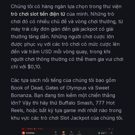
Chúng tôi có hàng ngàn lựa chọn trong thư viện
trò chơi slot tiền điện tử
của mình. Những trò
chơi đó có nhiều chủ đề và vòng chơi thưởng, từ
máy trái cây đơn giản đến giải jackpot có giải
thưởng tăng dần. Những người chơi cược lớn
được phục vụ với các trò chơi có mức cược lên
đến vài trăm USD mỗi vòng quay, trong khi
người chơi thông thường có thể tham gia vui chơi
chỉ với $0,10.
Các tựa sách nổi tiếng của chúng tôi bao gồm
Book of Dead, Gates of Olympus và Sweet
Bonanza. Bạn đang tìm kiếm một chiến thắng
lớn? Vậy thì hãy thử Buffalo Smash, 777 Hot
Reels, hoặc bất kỳ tựa game mới nhất nào trong
khu vực các trò chơi Slot Jackpot của chúng tôi.