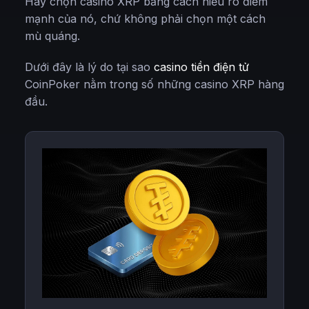
Hãy chọn casino XRP bằng cách hiểu rõ điểm
mạnh của nó, chứ không phải chọn một cách
mù quáng.
Dưới đây là lý do tại sao
casino tiền điện tử
CoinPoker nằm trong số những casino XRP hàng
đầu.