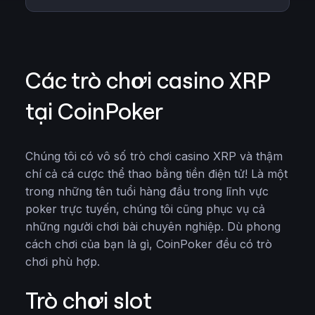
Các trò chơi casino XRP
tại CoinPoker
Chúng tôi có vô số trò chơi casino XRP và thậm
chí cả cá cược thể thao bằng tiền điện tử! Là một
trong những tên tuổi hàng đầu trong lĩnh vực
poker trực tuyến, chúng tôi cũng phục vụ cả
những người chơi bài chuyên nghiệp. Dù phong
cách chơi của bạn là gì, CoinPoker đều có trò
chơi phù hợp.
Trò chơi slot