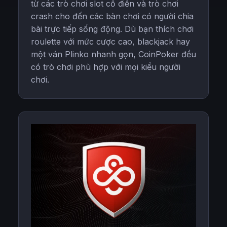
từ các trò chơi slot cổ điển và trò chơi
crash cho đến các bàn chơi có người chia
bài trực tiếp sống động. Dù bạn thích chơi
roulette với mức cược cao, blackjack hay
một ván Plinko nhanh gọn, CoinPoker đều
có trò chơi phù hợp với mọi kiểu người
chơi.