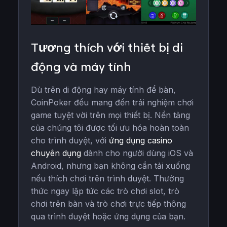
Tương thích với thiết bị di
động và máy tính
Dù trên di động hay máy tính để bàn,
CoinPoker đều mang đến trải nghiệm chơi
game tuyệt vời trên mọi thiết bị. Nền tảng
của chúng tôi được tối ưu hóa hoàn toàn
cho trình duyệt, với
ứng dụng casino
chuyên dụng
dành cho người dùng iOS và
Android, nhưng bạn không cần tải xuống
nếu thích chơi trên trình duyệt. Thưởng
thức ngay lập tức các trò chơi slot, trò
chơi trên bàn và trò chơi trực tiếp thông
qua trình duyệt hoặc ứng dụng của bạn.