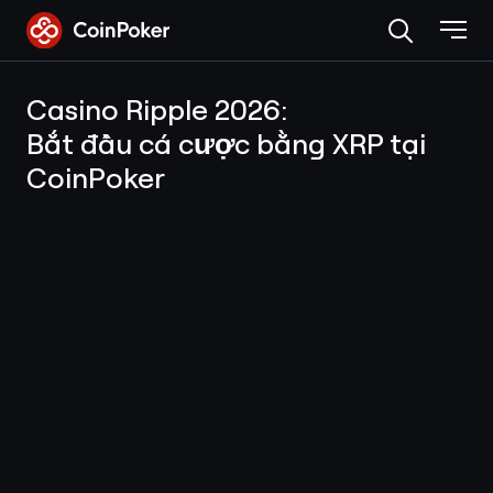
Skip
to
the
content
Casino Ripple 2026:
Bắt đầu cá cược bằng XRP tại
CoinPoker