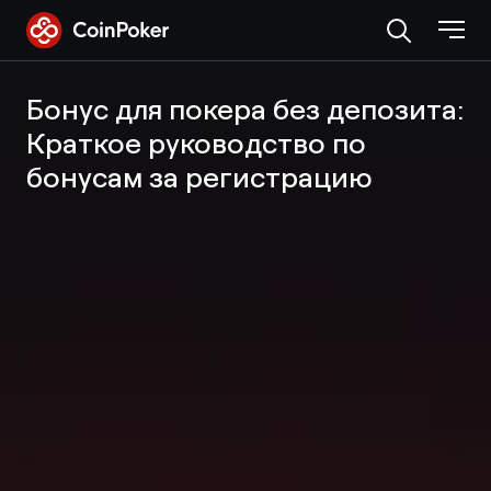
Skip
to
the
content
Бонус для покера без депозита:
Краткое руководство по
бонусам за регистрацию