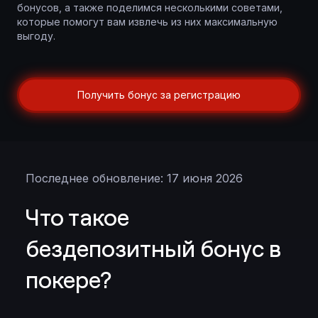
бонусов, а также поделимся несколькими советами,
которые помогут вам извлечь из них максимальную
выгоду.
Получить бонус за регистрацию
Последнее обновление: 17 июня 2026
Что такое
бездепозитный бонус в
покере?