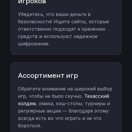
игроков
Убедитесь, что ваши деньги в
безопасности! Ищите сайты, которые
ответственно подходят к хранению
средств и используют надежное
шифрование.
Ассортимент игр
Обратите внимание на широкий выбор
игр, чтобы не было скучно.
Техасский
холдем
, омаха, кэш-столы, турниры и
регулярные акции — благодаря этому
всегда есть во что играть и за что
бороться.