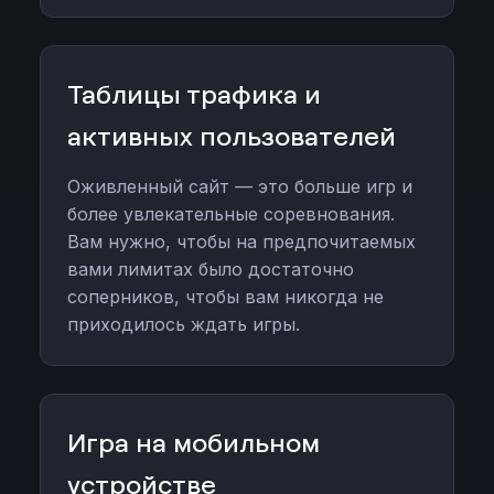
Таблицы трафика и
активных пользователей
Оживленный сайт — это больше игр и
более увлекательные соревнования.
Вам нужно, чтобы на предпочитаемых
вами лимитах было достаточно
соперников, чтобы вам никогда не
приходилось ждать игры.
Игра на мобильном
устройстве