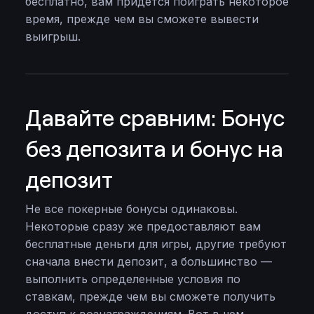
бесплатно, вам придется поиграть некоторое
время, прежде чем вы сможете вывести
выигрыш.
Давайте сравним: Бонус
без депозита и бонус на
депозит
Не все покерные бонусы одинаковы.
Некоторые сразу же предоставляют вам
бесплатные деньги для игры, другие требуют
сначала внести депозит, а большинство —
выполнить определенные условия по
ставкам, прежде чем вы сможете получить