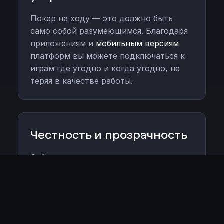
Покер на ходу — это должно быть
само собой разумеющимся. Благодаря
приложениям и
мобильным версиям
платформ вы можете подключаться к
играм где угодно и когда угодно, не
теряя в качестве работы.
Честность и прозрачность
Сайты, использующие честные
системы и проверенный
генератор
случайных чисел,
гарантируют, что
каждая раздача проходит по
правилам, а игра на них заслуживает
доверия. Не забудьте также проверить