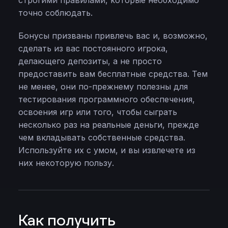
строгими правилами, которые необходимо
точно соблюдать.
Бонусы призваны привлечь вас и, возможно,
сделать из вас постоянного игрока,
делающего депозиты, а не просто
предоставить вам бесплатные средства. Тем
не менее, они по-прежнему полезны для
тестирования программного обеспечения,
освоения игр или того, чтобы сыграть
несколько раз на реальные деньги, прежде
чем вкладывать собственные средства.
Используйте их с умом, и вы извлечете из
них некоторую пользу.
Как получить