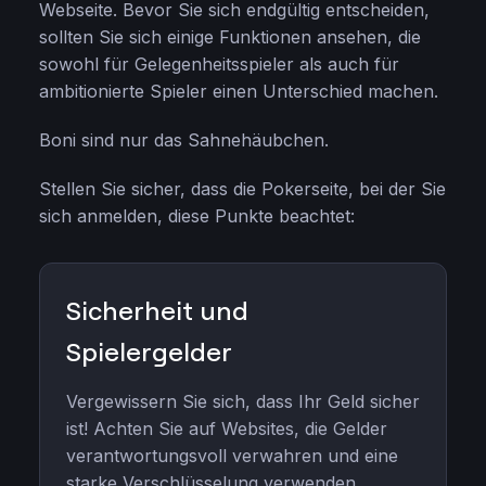
Webseite. Bevor Sie sich endgültig entscheiden,
sollten Sie sich einige Funktionen ansehen, die
sowohl für Gelegenheitsspieler als auch für
ambitionierte Spieler einen Unterschied machen.
Boni sind nur das Sahnehäubchen.
Stellen Sie sicher, dass die Pokerseite, bei der Sie
sich anmelden, diese Punkte beachtet:
Sicherheit und
Spielergelder
Vergewissern Sie sich, dass Ihr Geld sicher
ist! Achten Sie auf Websites, die Gelder
verantwortungsvoll verwahren und eine
starke Verschlüsselung verwenden.