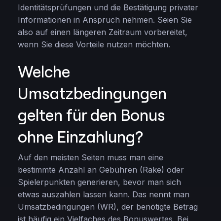
Identitätsprüfungen und die Bestätigung privater
Informationen in Anspruch nehmen. Seien Sie
also auf einen längeren Zeitraum vorbereitet,
wenn Sie diese Vorteile nutzen möchten.
Welche
Umsatzbedingungen
gelten für den Bonus
ohne Einzahlung?
Auf den meisten Seiten muss man eine
bestimmte Anzahl an Gebühren (Rake) oder
Spielerpunkten generieren, bevor man sich
etwas auszahlen lassen kann. Das nennt man
Umsatzbedingungen (WR), der benötigte Betrag
ist häufig ein Vielfaches des Bonuswertes. Bei