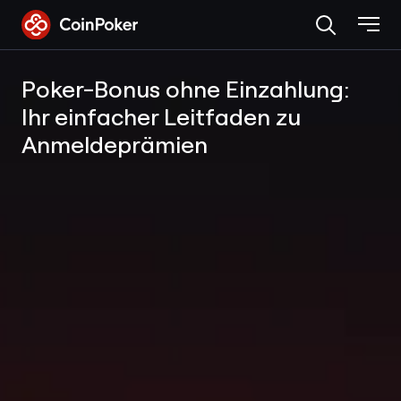
Skip
to
the
content
Poker-Bonus ohne Einzahlung:
Ihr einfacher Leitfaden zu
Anmeldeprämien