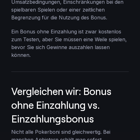
Umsatzbedingungen, Einschränkungen bei den
spielbaren Spielen oder einer zeitlichen
Begrenzung für die Nutzung des Bonus.
Ein Bonus ohne Einzahlung ist zwar kostenlos
zum Testen, aber Sie müssen eine Weile spielen,
bevor Sie sich Gewinne auszahlen lassen
können.
Vergleichen wir: Bonus
ohne Einzahlung vs.
Einzahlungsbonus
Nicht alle Pokerboni sind gleichwertig. Bei
manchen Anbietern erhält man sofort