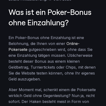
Was ist ein Poker-Bonus
ohne Einzahlung?
Ein Poker-Bonus ohne Einzahlung ist eine
Belohnung, die Ihnen von einer
Online-
Pokerseite
gutgeschrieben wird, ohne dass Sie
eine Einzahlung tätigen müssen. Üblicherweise
besteht dieser Bonus aus einem kleinen
Geldbetrag, Turniertickets oder Chips, mit denen
Sie die Website testen können, ohne Ihr eigenes
Geld auszugeben.
Aber Moment mal, schenkt einem die Pokerseite
wirklich Geld ohne Gegenleistung? Nun ja, nicht
sofort. Der Haken besteht meist in Form von