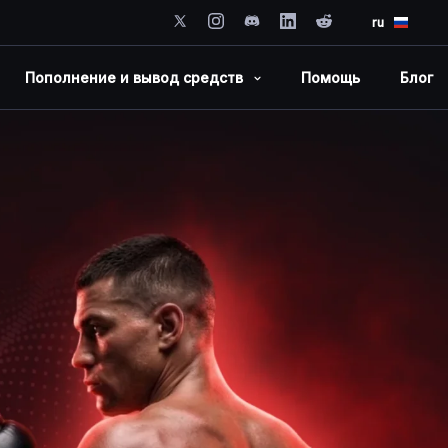
ru
Пополнение и вывод средств
Помощь
Блог