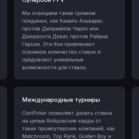
Мы освещаем такие громкие
поединки, как Канело Альварес
против Джермалла Чарло или
Джервонта Дэвис против Райана
Гарсии. Эти бои привлекают
огромное количество ставок и
предлагают уникальные
возможности для ставок.
Международные турниры
CoinPoker позволяет делать ставки
на целые бойцовские карды от
таких промоутерских компаний, как
Matchroom, Top Rank, Golden Boy и