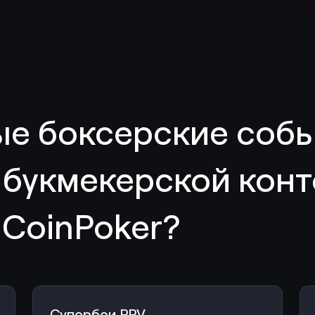
ые боксерские соб
 букмекерской конт
CoinPoker?
Супербои PPV