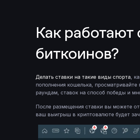
Как работают 
биткоинов?
Делать ставки на такие виды спорта
, к
пополнения кошелька, просматривайте п
раундам, ставок на способ победы и мн
После размещения ставки вы можете отс
ваш выигрыш в криптовалюте будет зач