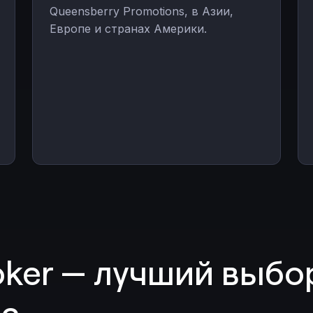
Queensberry Promotions, в Азии,
Европе и странах Америки.
ker — лучший выбо