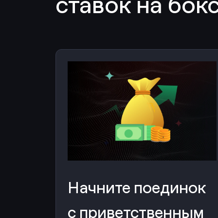
ставок на бок
Начните поединок
с приветственным