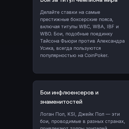
Делайте ставки на самые
престижные боксерские пояса,
включая титулы WBC, WBA, IBF и
WBO. Бои, подобные поединку
Тайсона Фьюри против Александра
Усика, всегда пользуются
популярностью на CoinPoker.
Бои инфлюенсеров и
знаменитостей
Логан Пол, KSI, Джейк Пол — эти
бои, проводимые в разных странах,
привлекают толпы зрителей,