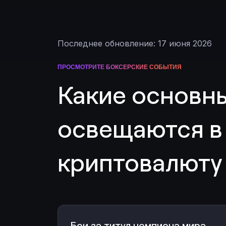
Последнее обновление: 17 июня 2026
ПРОСМОТРИТЕ БОКСЕРСКИЕ СОБЫТИЯ
Какие основн
освещаются в
криптовалюту 
Бои за титул чемпиона мира