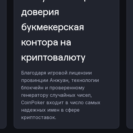
доверия
букмекерская
контора на
криптовалюту
Благодаря игровой лицензии
провинции Анжуан, технологии
блокчейн и проверенному
генератору случайных чисел,
CoinPoker входит в число самых
надежных имен в сфере
криптоставок.