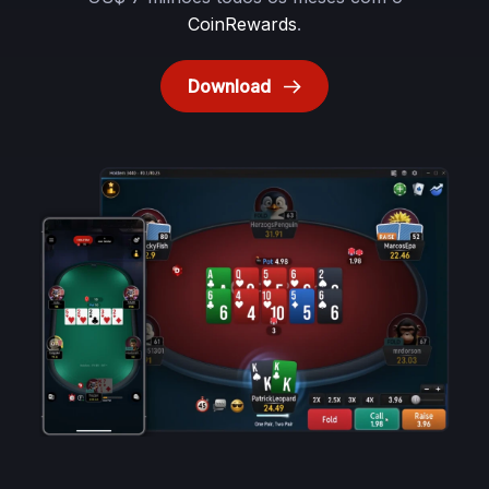
CoinRewards
.
Download