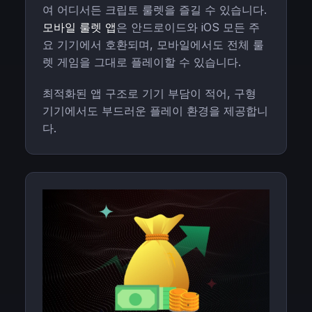
여 어디서든 크립토 룰렛을 즐길 수 있습니다.
모바일 룰렛 앱
은 안드로이드와 iOS 모든 주
요 기기에서 호환되며, 모바일에서도 전체 룰
렛 게임을 그대로 플레이할 수 있습니다.
최적화된 앱 구조로 기기 부담이 적어, 구형
기기에서도 부드러운 플레이 환경을 제공합니
다.