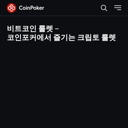
Skip
to
the
content
비트코인 룰렛 –
코인포커에서 즐기는 크립토 룰렛