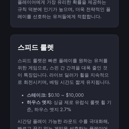
플레이어에게 가장 유리한 확률을 제공하는
규칙 덕분에 인기가 높으며, 더욱 전략적인 플
레이를 선호하는 유저들에게 적합합니다.
스피드 룰렛
스피드 룰렛은 빠른 플레이를 원하는 유저를
위한 게임으로, 스핀 간 간격을 대폭 줄인 것
이 특징입니다. 라이브 딜러가 휠을 지속적으
로 회전시키며, 베팅 시간도 짧게 유지됩니다.
스테이크:
$0.10 ~ $10,000
하우스 엣지:
싱글 제로 유럽식 룰렛 휠 기
준, 하우스 엣지 2.7%
시간당 플레이 가능한 라운드 수를 극대화해,
빠르고 끊김 없는 게임을 선호하는 플레이어