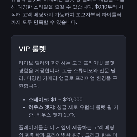
해 다양한 스타일을 즐길 수 있습니다. $0.10부터 시
작해 고액 베팅까지 가능하여 초보자부터 하이롤러
까지 모두 만족할 수 있습니다.
VIP 룰렛
라이브 딜러와 함께하는 고급 프라이빗 룰렛
경험을 제공합니다. 고급 스튜디오와 전문 딜
러, 다양한 카메라 앵글로 프리미엄 환경을 구
현합니다.
스테이크:
$1 ~ $20,000
하우스 엣지:
싱글 제로 유럽식 룰렛 휠 기
준, 하우스 엣지 2.7%
플레이어들은 이 게임이 제공하는 고액 베팅
의 짜릿함과 프라이빗한 환경, 그리고 한층 더