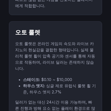
에게 적합합니다.
오토 룰렛
오토 룰렛은 온라인 게임의 속도와 라이브 카
지노의 현실감을 결합한 형태입니다. 실제 물
리적 룰렛 휠이 압축 공기와 센서를 통해 자동
으로 작동하며, 라이브 딜러는 존재하지 않습
니다.
스테이크:
$0.10 ~ $10,000
하우스 엣지:
싱글 제로 유럽식 룰렛 휠 기
준, 하우스 엣지 2.7%
딜러가 없는 대신 24시간 이용 가능하며, 빠
른 진행과 방해 요소 없는 플레이 환경으로 많