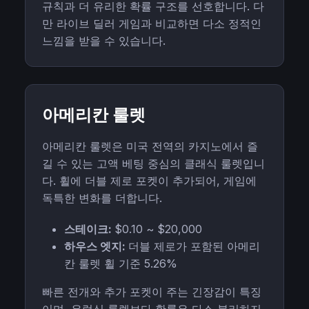
규칙과 더 유리한 확률 구조를 선호합니다. 다
만 라이브 딜러 게임과 비교하면 다소 정적인
느낌을 받을 수 있습니다.
아메리칸 룰렛
아메리칸 룰렛은 미국 전역의 카지노에서 즐
길 수 있는 고액 베팅 중심의 클래식 룰렛입니
다. 휠에 더블 제로 포켓이 추가되어, 게임에
독특한 변화를 더합니다.
스테이크:
$0.10 ~ $20,000
하우스 엣지:
더블 제로가 포함된 아메리
칸 룰렛 휠 기준 5.26%
빠른 전개와 추가 포켓이 주는 긴장감이 특징