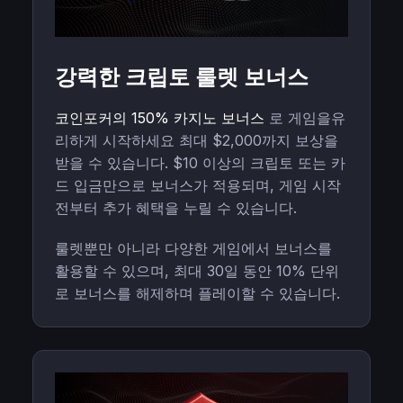
강력한 크립토 룰렛 보너스
코인포커의 150% 카지노 보너스
로 게임을유
리하게 시작하세요
최대 $2,000까지 보상을
받을 수 있습니다. $10 이상의 크립토 또는 카
드 입금만으로 보너스가 적용되며, 게임 시작
전부터 추가 혜택을 누릴 수 있습니다.
룰렛뿐만 아니라 다양한 게임에서 보너스를
활용할 수 있으며, 최대 30일 동안 10% 단위
로 보너스를 해제하며 플레이할 수 있습니다.