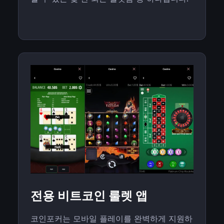
전용 비트코인 룰렛 앱
코인포커는 모바일 플레이를 완벽하게 지원하