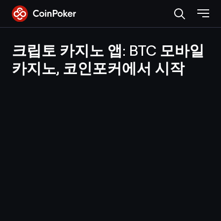
Skip
to
the
content
크립토 카지노 앱: BTC 모바일
카지노, 코인포커에서 시작