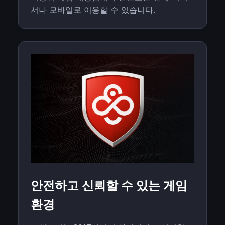
서나 모바일로 이용할 수 있습니다.
안전하고 신뢰할 수 있는 게임
환경