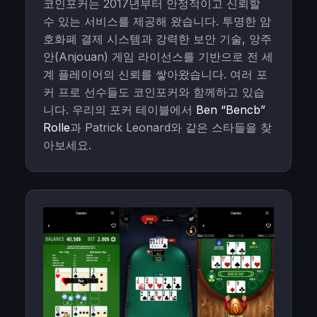
코인포커는 2017년부터 안정적이고 신뢰할
수 있는 서비스를 제공해 왔습니다. 투명한 암
호화폐 결제 시스템과 강력한 보안 기술, 앙주
안(Anjouan) 게임 라이선스를 기반으로 전 세
계 플레이어의 신뢰를 쌓아왔습니다. 여러 포
커 프로 선수들도 코인포커와 함께하고 있습
니다. 우리의 포커 테이블에서
Ben “Bencb”
Rolle
과 Patrick Leonard와 같은 스타들을 찾
아보세요.