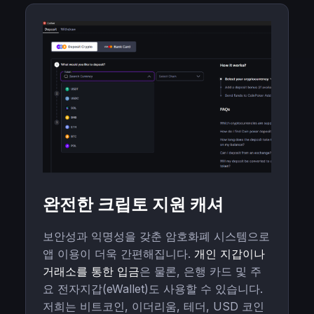
완전한 크립토 지원 캐셔
보안성과 익명성을 갖춘 암호화폐 시스템으로
앱 이용이 더욱 간편해집니다.
개인 지갑이나
거래소를 통한 입금
은 물론, 은행 카드 및 주
요 전자지갑(eWallet)도 사용할 수 있습니다.
저희는 비트코인, 이더리움, 테더, USD 코인