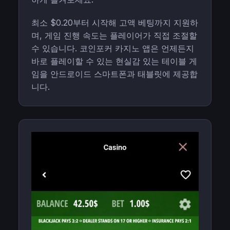
최소 $0.20부터 시작해 고액 베팅까지 지원하
며, 게임 진행 속도는 플레이어가 직접 조절할
수 있습니다. 코인포커 카지노 앱은 언제든지
바로 플레이할 수 있는 현실감 있는 테이블 게
임을 안드로이드 스마트폰과 태블릿에 제공합
니다.