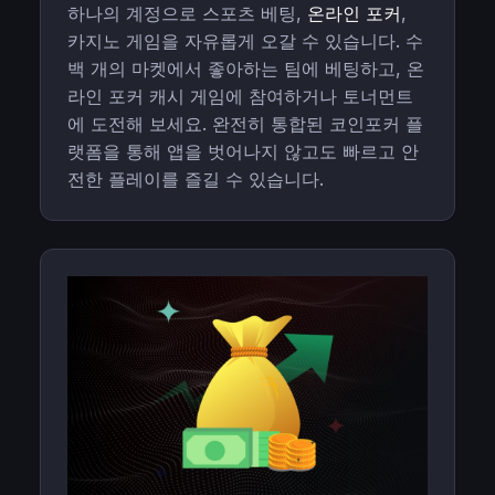
하나의 계정으로 스포츠 베팅,
온라인 포커
,
카지노 게임을 자유롭게 오갈 수 있습니다. 수
백 개의 마켓에서 좋아하는 팀에 베팅하고, 온
라인 포커 캐시 게임에 참여하거나 토너먼트
에 도전해 보세요. 완전히 통합된 코인포커 플
랫폼을 통해 앱을 벗어나지 않고도 빠르고 안
전한 플레이를 즐길 수 있습니다.