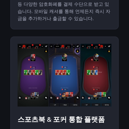
등 다양한 암호화폐를 결제 수단으로 받고 있
습니다. 모바일 캐셔를 통해 언제든지 즉시 자
금을 추가하거나 출금할 수 있습니다.
스포츠북 & 포커 통합 플랫폼