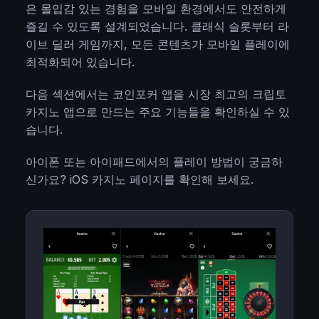
은 몰입감 있는 경험을 모바일 환경에서도 안전하게
즐길 수 있도록 설계되었습니다. 클래식 슬롯부터 라
이브 딜러 게임까지, 모든 콘텐츠가 모바일 플레이에
최적화되어 있습니다.
다음 섹션에서는 코인포커 앱을 시장 최고의 크립토
카지노 앱으로 만드는 주요 기능들을 확인하실 수 있
습니다.
아이폰 또는 아이패드에서의 플레이 방법이 궁금하
신가요? iOS 카지노 페이지를 확인해 보세요.