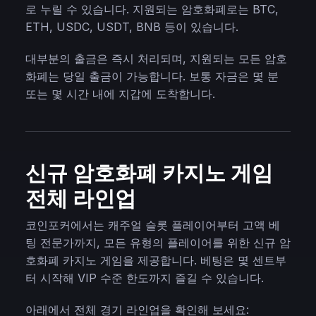
로 누릴 수 있습니다. 지원되는 암호화폐로는 BTC,
ETH, USDC, USDT, BNB 등이 있습니다.
대부분의 출금은 즉시 처리되며, 지원되는 모든 암호
화폐는 당일 출금이 가능합니다. 보통 자금은 몇 분
또는 몇 시간 내에 지갑에 도착합니다.
신규 암호화폐 카지노 게임
전체 라인업
코인포커에서는 캐주얼 슬롯 플레이어부터 고액 베
팅 전문가까지, 모든 유형의 플레이어를 위한 신규 암
호화폐 카지노 게임을 제공합니다. 베팅은 몇 센트부
터 시작해 VIP 수준 한도까지 즐길 수 있습니다.
아래에서 전체 경기 라인업을 확인해 보세요: