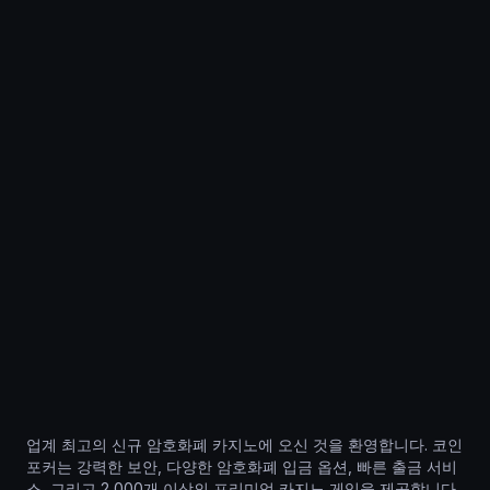
업계 최고의 신규 암호화폐 카지노에 오신 것을 환영합니다. 코인
포커는 강력한 보안, 다양한 암호화폐 입금 옵션, 빠른 출금 서비
스, 그리고 2,000개 이상의 프리미엄 카지노 게임을 제공합니다.