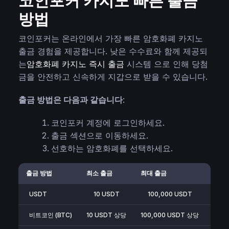
코인포커 카지노 빠른 출금
방법
코인포커는 온라인에서 가장 빠른 암호화폐 카지노
출금 경험을 제공합니다. 낮은 수수료와 함께 제공되
는
암호화폐 카지노 즉시 출금
시스템 으로 인해 당첨
금을 안전하고 신속하게 지갑으로 받을 수 있습니다.
출금 방법은 다음과 같습니다
:
코인포커 계정에 로그인하세요.
출금 섹션으로 이동하세요.
선호하는 암호화폐를 선택하세요.
출금 방법
최소 출금
최대 출금
수수
USDT
10 USDT
100,000 USDT
5 
비트코인 (BTC)
10 USDT 상당
100,000 USDT 상당
약 1 