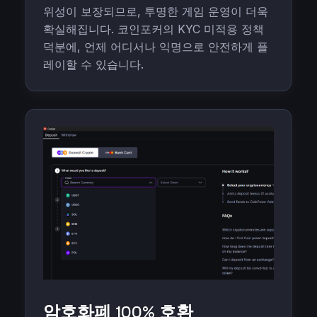
위성이 보장되므로, 투명한 게임 운영이 더욱
확실해집니다. 코인포커의 KYC 미적용 정책
덕분에, 언제 어디서나 익명으로 안전하게 플
레이할 수 있습니다.
암호화폐 100% 호환