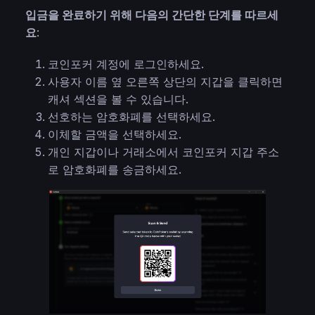
입금을 완료하기 위해 다음의 간단한 단계를 따르세
요
:
코인포커 계정에 로그인하세요.
사용자 이름 옆 오른쪽 상단의 지갑을 클릭하면
캐셔 섹션을 볼 수 있습니다.
선호하는 암호화폐를 선택하세요.
이체할 금액을 선택하세요.
개인 지갑이나 거래소에서 코인포커 지갑 주소
로 암호화폐를 송금하세요.