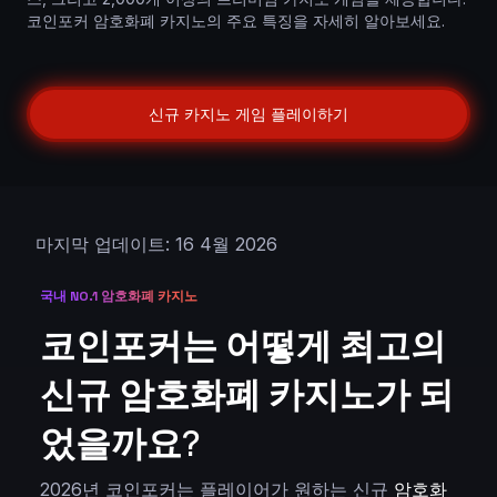
코인포커 암호화폐 카지노의 주요 특징을 자세히 알아보세요.
신규 카지노 게임 플레이하기
마지막 업데이트: 16 4월 2026
국내 NO.1 암호화폐 카지노
코인포커는 어떻게 최고의
신규 암호화폐 카지노가 되
었을까요?
2026년 코인포커는 플레이어가 원하는 신규
암호화