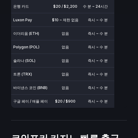
은행 카드
$20 / $2,200
수 분 ~ 24시간
Luxon Pay
$10 ~ 제한 없음
즉시 ~ 수 분
이더리움 (ETH)
없음
즉시 ~ 수 분
Polygon (POL)
없음
즉시 ~ 수 분
솔라나 (SOL)
없음
즉시 ~ 수 분
트론 (TRX)
없음
즉시 ~ 수 분
바이낸스 코인 (BNB)
없음
즉시 ~ 수 분
구글 페이 / 애플 페이
$20 / $900
즉시 ~ 수 분