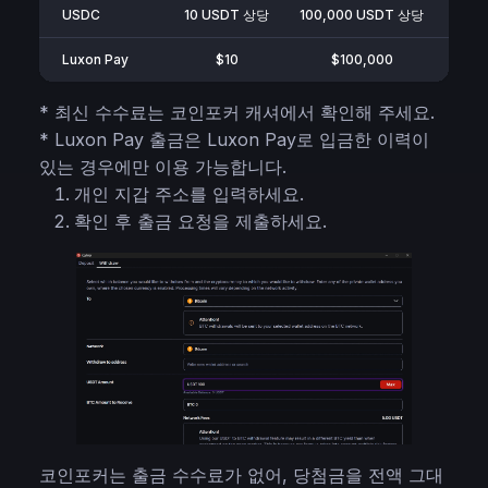
USDC
10 USDT 상당
100,000 USDT 상당
0 ~ 
Luxon Pay
$10
$100,000
수수
* 최신 수수료는 코인포커 캐셔에서 확인해 주세요.
* Luxon Pay 출금은 Luxon Pay로 입금한 이력이
있는 경우에만 이용 가능합니다.
개인 지갑 주소를 입력하세요.
확인 후 출금 요청을 제출하세요.
코인포커는 출금 수수료가 없어, 당첨금을 전액 그대