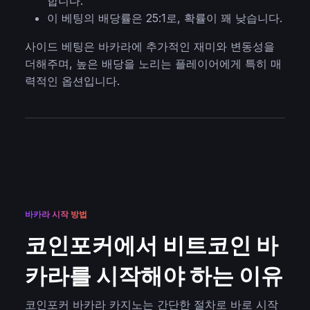
합니다.
이 베팅의 배당률은 25:1로, 확률이 꽤 낮습니다.
사이드 베팅은 바카라에 추가적인 재미와 변동성을
더해주며, 높은 배당을 노리는 플레이어에게 특히 매
력적인 옵션입니다.
바카라 시작 방법
코인포커에서 비트코인 바
카라를 시작해야 하는 이유
코인포커 바카라 카지노는 간단한 절차로 바로 시작