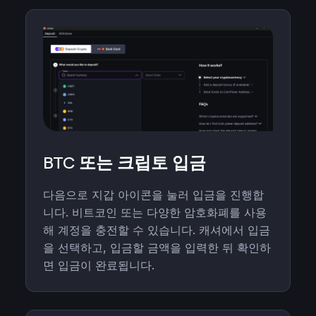
BTC 또는 크립토 입금
다음으로 지갑 아이콘을 눌러 입금을 진행합
니다. 비트코인 또는 다양한 암호화폐를 사용
해 계정을 충전할 수 있습니다. 캐셔에서 입금
을 선택하고, 입금할 금액을 입력한 뒤 확인하
면 입금이 완료됩니다.