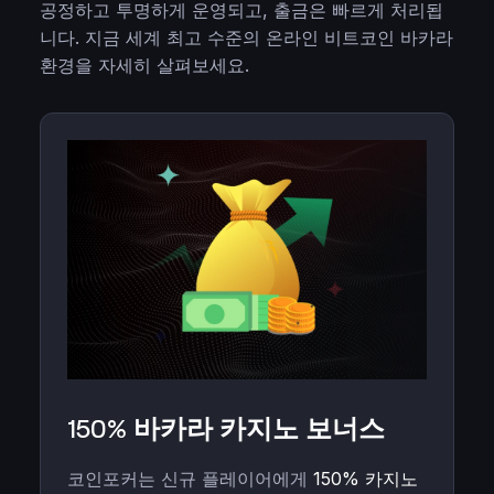
공정하고 투명하게 운영되고, 출금은 빠르게 처리됩
니다. 지금 세계 최고 수준의 온라인 비트코인 바카라
환경을 자세히 살펴보세요.
150% 바카라 카지노 보너스
코인포커는 신규 플레이어에게
150% 카지노