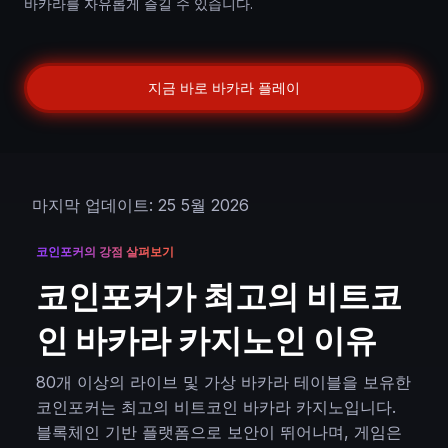
바카라를 자유롭게 즐길 수 있습니다.
지금 바로 바카라 플레이
마지막 업데이트: 25 5월 2026
코인포커의 강점 살펴보기
코인포커가 최고의 비트코
인 바카라 카지노인 이유
80개 이상의 라이브 및 가상 바카라 테이블을 보유한
코인포커는 최고의 비트코인 바카라 카지노입니다.
블록체인 기반 플랫폼으로 보안이 뛰어나며, 게임은