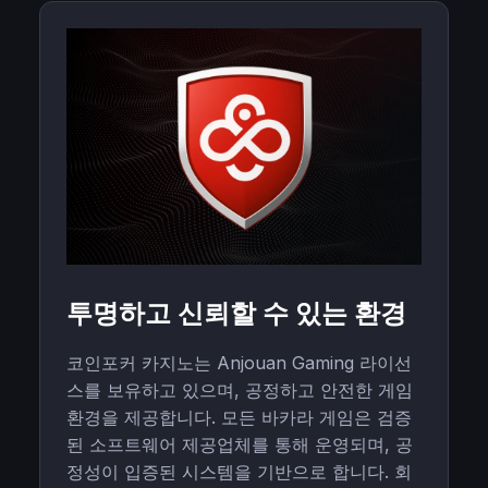
투명하고 신뢰할 수 있는 환경
코인포커 카지노는 Anjouan Gaming 라이선
스를 보유하고 있으며, 공정하고 안전한 게임
환경을 제공합니다. 모든 바카라 게임은 검증
된 소프트웨어 제공업체를 통해 운영되며, 공
정성이 입증된 시스템을 기반으로 합니다. 회