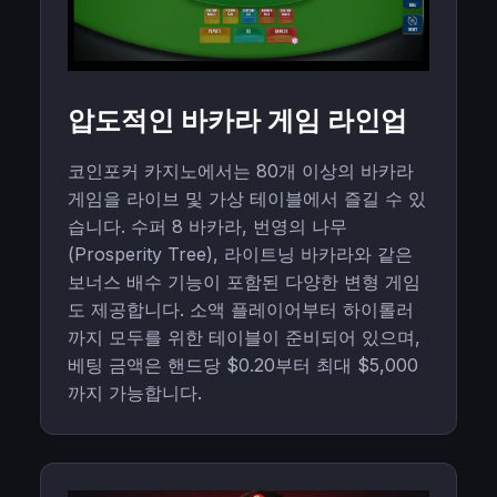
압도적인 바카라 게임 라인업
코인포커 카지노에서는 80개 이상의 바카라
게임을 라이브 및 가상 테이블에서 즐길 수 있
습니다. 수퍼 8 바카라, 번영의 나무
(Prosperity Tree), 라이트닝 바카라와 같은
보너스 배수 기능이 포함된 다양한 변형 게임
도 제공합니다. 소액 플레이어부터 하이롤러
까지 모두를 위한 테이블이 준비되어 있으며,
베팅 금액은 핸드당 $0.20부터 최대 $5,000
까지 가능합니다.