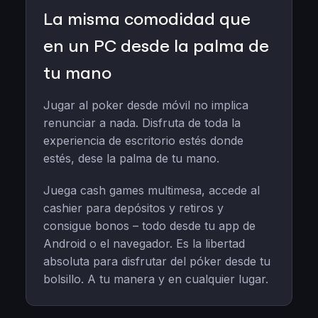
La misma comodidad que
en un PC desde la palma de
tu mano
Jugar al poker desde móvil no implica
renunciar a nada. Disfruta de toda la
experiencia de escritorio estés donde
estés, dese la palma de tu mano.
Juega cash games multimesa, accede al
cashier para depósitos y retiros y
consigue bonos – todo desde tu app de
Android o el navegador. Es la libertad
absoluta para disfrutar del póker desde tu
bolsillo. A tu manera y en cualquier lugar.