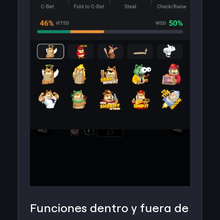
Funciones dentro y fuera de