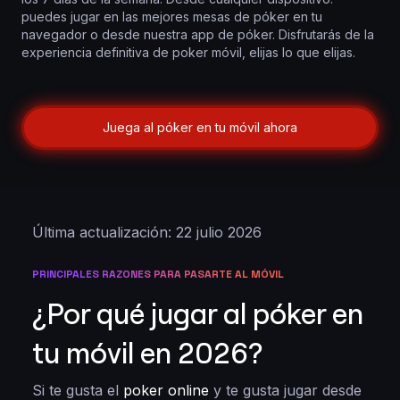
puedes jugar en las mejores mesas de póker en tu
navegador o desde nuestra app de póker. Disfrutarás de la
experiencia definitiva de poker móvil, elijas lo que elijas.
Juega al póker en tu móvil ahora
Última actualización: 22 julio 2026
PRINCIPALES RAZONES PARA PASARTE AL MÓVIL
¿Por qué jugar al póker en
tu móvil en 2026?
Si te gusta el
poker online
y te gusta jugar desde