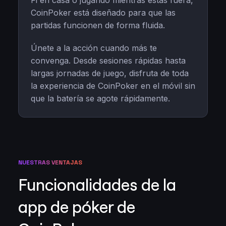
Fi en casa o jugando mientras estás fuera,
CoinPoker está diseñado para que las
partidas funcionen de forma fluida.
Únete a la acción cuando más te
convenga. Desde sesiones rápidas hasta
largas jornadas de juego, disfruta de toda
la experiencia de CoinPoker en el móvil sin
que la batería se agote rápidamente.
NUESTRAS VENTAJAS
Funcionalidades de la
app de póker de