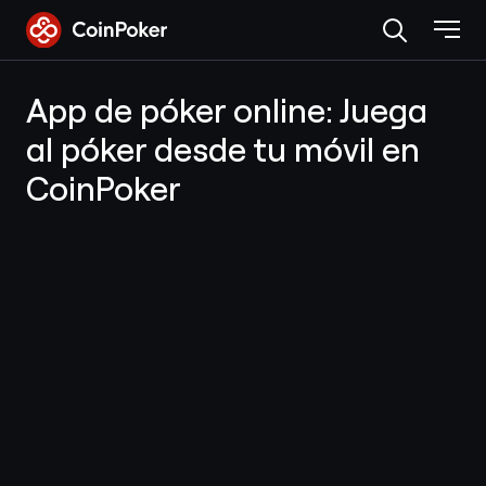
Skip
to
the
content
App de póker online: Juega
al póker desde tu móvil en
CoinPoker