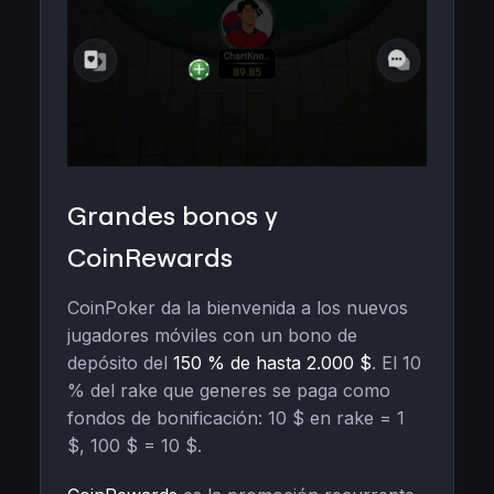
Grandes bonos y
CoinRewards
CoinPoker da la bienvenida a los nuevos
jugadores móviles con un bono de
depósito del
150 % de hasta 2.000 $
. El 10
% del rake que generes se paga como
fondos de bonificación: 10 $ en rake = 1
$, 100 $ = 10 $.