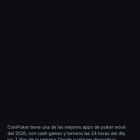
CoinPoker tiene una de las mejores apps de poker móvil
del 2026, con cash games y torneos las 24 horas del día,
los 7 días de la semana. Desde cualquier dispositivo: