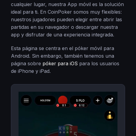
cualquier lugar, nuestra App móvil es la solución
ideal para ti. En CoinPoker somos muy flexibles:
nuestros jugadores pueden elegir entre abrir las
partidas en su navegador o descargar nuestra
app y disfrutar de una experiencia integrada.
Esta página se centra en el póker móvil para
Android. Sin embargo, también tenemos una
página sobre
póker para iOS
para los usuarios
de iPhone y iPad.