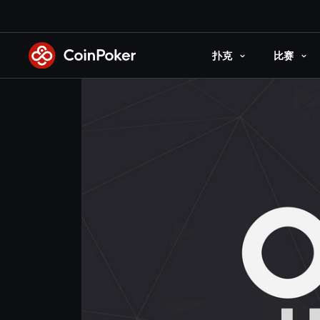
Skip
to
the
扑克
比赛
content
Skip to main content