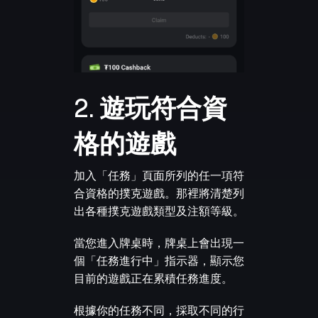
2. 遊玩符合資
格的遊戲
加入「任務」頁面所列的任一項符
合資格的撲克遊戲。那裡將清楚列
出各種
撲克遊戲
類型及注額等級。
當您進入牌桌時，牌桌上會出現一
個「任務進行中」指示器，顯示您
目前的遊戲正在累積任務進度。
根據你的任務不同，採取不同的行