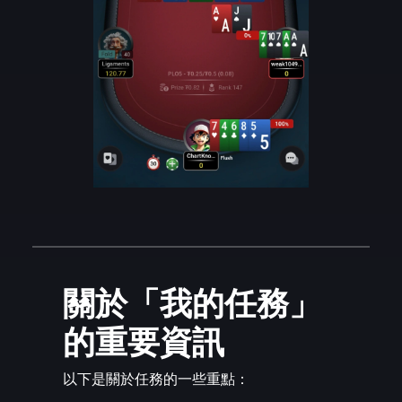
關於「我的任務」
的重要資訊
以下是關於任務的一些重點：