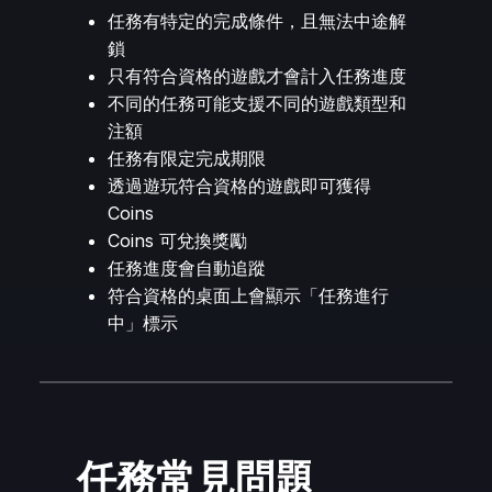
任務有特定的完成條件，且無法中途解
鎖
只有符合資格的遊戲才會計入任務進度
不同的任務可能支援不同的遊戲類型和
注額
任務有限定完成期限
透過遊玩符合資格的遊戲即可獲得
Coins
Coins 可兌換獎勵
任務進度會自動追蹤
符合資格的桌面上會顯示「任務進行
中」標示
任務常見問題