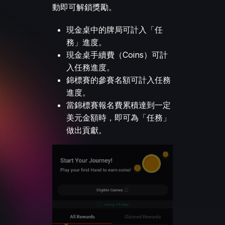
動即可解鎖獎勵。
現金桌中的牌局可計入「任
務」進度。
現金桌手續費（
Coins
）可計
入任務進度。
錦標賽的參賽名額可計入任務
進度。
當錦標賽報名費累積達到一定
美元金額時，即可為「任務」
做出貢獻。