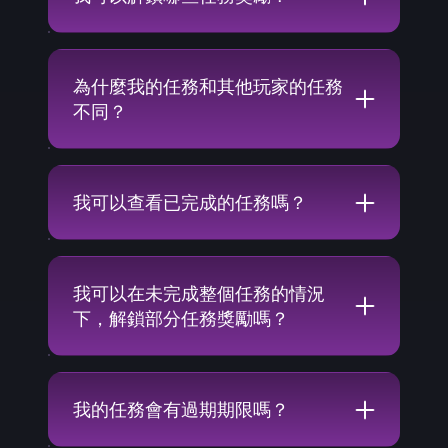
為什麼我的任務和其他玩家的任務
不同？
我可以查看已完成的任務嗎？
我可以在未完成整個任務的情況
下，解鎖部分任務獎勵嗎？
我的任務會有過期期限嗎？