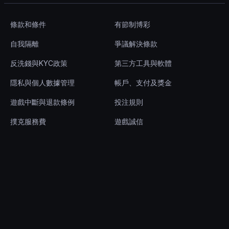
條款和條件
有節制博彩
自我隔離
爭議解決條款
反洗錢與KYC政策
第三方工具與軟體
隱私與個人數據管理
帳戶、支付及獎金
遊戲中斷與退款條例
投注規則
撲克服務費
遊戲誠信