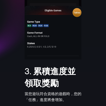
3. 累積進度並
領取獎勵
當您遊玩符合資格的遊戲時，您的
「任務」進度將會增加。