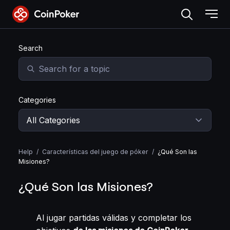
Skip
to
the
Skip to main content
content
Search
Categories
Help
/
Características del juego de póker
/
¿Qué Son las
Misiones?
¿Qué Son las Misiones?
Al jugar partidas válidas y completar los