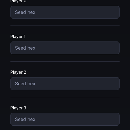
Player 0
Player 1
Player 2
Player 3