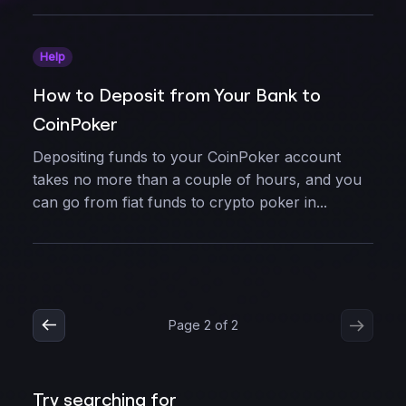
Help
How to Deposit from Your Bank to
CoinPoker
Depositing funds to your CoinPoker account
takes no more than a couple of hours, and you
can go from fiat funds to crypto poker in...
Page 2 of 2
Try searching for