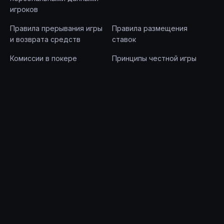
игроков
Правила прерывания игры
Правила размещения
и возврата средств
ставок
Комиссии в покере
Принципы честной игры