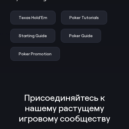
Texas Hold’Em
Poker Tutorials
Starting Guide
Poker Guide
Poker Promotion
Присоединяйтесь к
нашему растущему
игровому сообществу