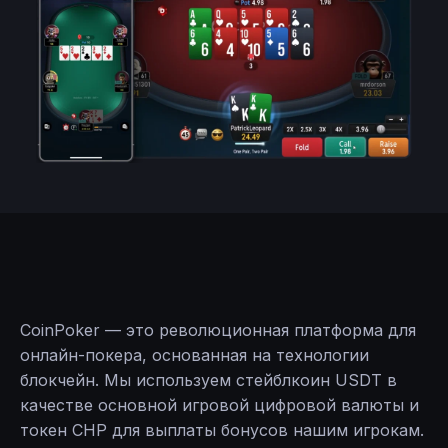
CoinPoker — это революционная платформа для
онлайн-покера, основанная на технологии
блокчейн. Мы используем стейблкоин USDT в
качестве основной игровой цифровой валюты и
токен CHP для выплаты бонусов нашим игрокам.