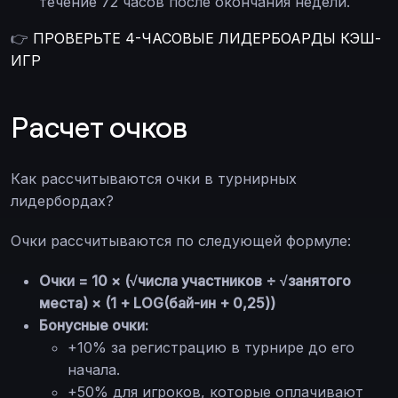
течение 72 часов после окончания недели.
👉
ПРОВЕРЬТЕ 4-ЧАСОВЫЕ ЛИДЕРБОАРДЫ КЭШ-
ИГР
Расчет очков
Как рассчитываются очки в турнирных
лидербордах?
Очки рассчитываются по следующей формуле:
Очки = 10 × (√числа участников ÷ √занятого
места) × (1 + LOG(бай-ин + 0,25))
Бонусные очки:
+10% за регистрацию в турнире до его
начала.
+50% для игроков, которые оплачивают