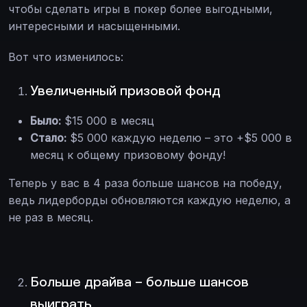
чтобы сделать игры в покер более выгодными,
интересными и насыщенными.
Вот что изменилось:
Увеличенный призовой фонд
Было:
$15 000 в месяц
Стало:
$5 000 каждую неделю – это +$5 000 в
месяц к общему призовому фонду!
Теперь у вас в 4 раза больше шансов на победу,
ведь лидерборды обновляются каждую неделю, а
не раз в месяц.
Больше драйва – больше шансов
выиграть