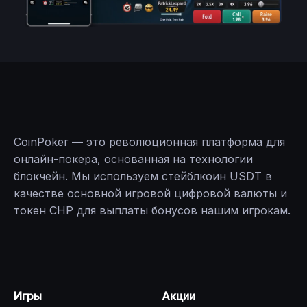
CoinPoker — это революционная платформа для
онлайн-покера, основанная на технологии
блокчейн. Мы используем стейблкоин USDT в
качестве основной игровой цифровой валюты и
токен CHP для выплаты бонусов нашим игрокам.
Игры
Акции