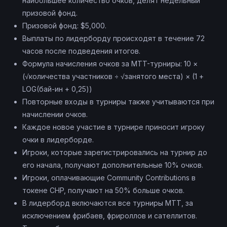
наибольшее количество очков, делят недельный
призовой фонд.
Призовой фонд: $5,000.
Выплаты по лидерборду происходят в течение 72
часов после подведения итогов.
Формула начисления очков за MTT-турниры: 10 ×
(√количества участников ÷ √занятого места) × (1 +
LOG(бай-ин + 0,25))
Повторные входы в турниры также учитываются при
начислении очков.
Каждое новое участие в турнире приносит игроку
очки в лидерборде.
Игроки, которые зарегистрировались на турнир до
его начала, получают дополнительные 10% очков.
Игроки, оплачивающие Community Contributions в
токене CHP, получают на 50% больше очков.
В лидерборд включаются все турниры MTT, за
исключением фрибаев, фрироллов и сателлитов.