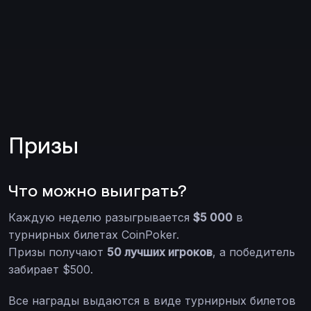
Призы
Что можно выиграть?
Каждую неделю разыгрывается
$5 000
в
турнирных билетах CoinPoker.
Призы получают
50 лучших игроков
, а победитель
забирает $500.
Все награды выдаются в виде турнирных билетов