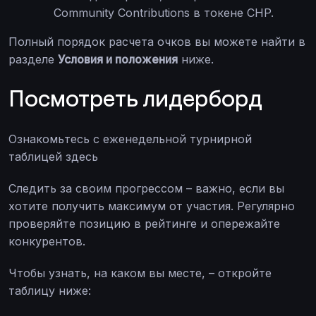
Community Contributions в токене CHP.
Полный порядок расчета очков вы можете найти в
разделе
Условия и положения
ниже.
Посмотреть лидерборд
Ознакомьтесь с еженедельной турнирной
таблицей здесь
Следить за своим прогрессом – важно, если вы
хотите получить максимум от участия. Регулярно
проверяйте позицию в рейтинге и опережайте
конкурентов.
Чтобы узнать, на каком вы месте, – откройте
таблицу ниже: