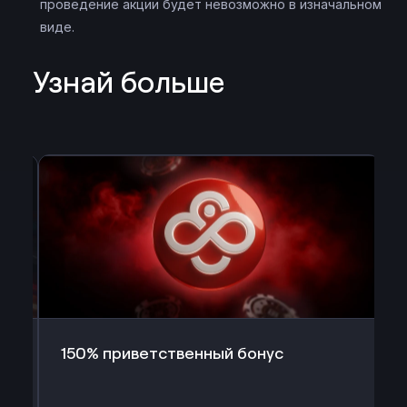
проведение акции будет невозможно в изначальном
виде.
Узнай больше
150% приветственный бонус
Ч