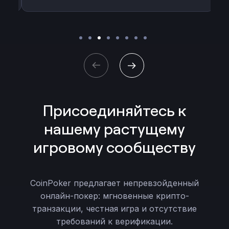
Присоединяйтесь к
нашему растущему
игровому сообществу
CoinPoker предлагает непревзойденный
онлайн-покер: мгновенные крипто-
транзакции, честная игра и отсутствие
требований к верификации.