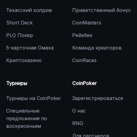
Техасский холдем
Приветственный бонус
Short Deck
CoinMasters
PLO Покер
Рейкбек
5-карточная Омаха
Команда креаторов
Криптоказино
CoinRaces
Турниры
CoinPoker
Турниры на CoinPoker
Зарегистрироваться
Специальные
О нас
предложения по
RNG
воскресеньям
Для партнеров