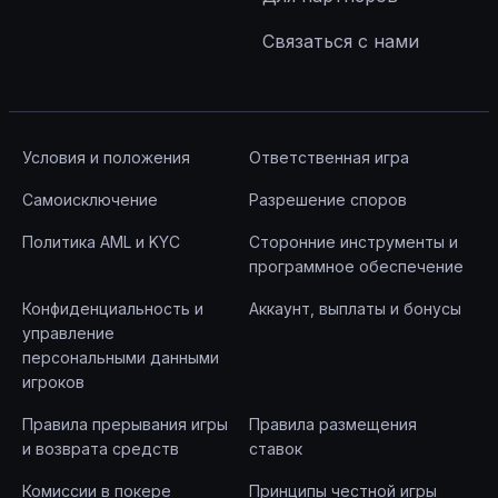
Связаться с нами
Условия и положения
Ответственная игра
Самоисключение
Разрешение споров
Политика AML и KYC
Сторонние инструменты и
программное обеспечение
Конфиденциальность и
Аккаунт, выплаты и бонусы
управление
персональными данными
игроков
Правила прерывания игры
Правила размещения
и возврата средств
ставок
Комиссии в покере
Принципы честной игры