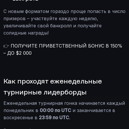
С новым форматом гораздо проще попасть в число
призеров – участвуйте каждую неделю,
увеличивайте свой банкролл и получайте
солидные награды!
👉
ПОЛУЧИТЕ ПРИВЕТСТВЕННЫЙ БОНУС В 150%
– ДО $2 000
Как проходят еженедельные
турнирные лидерборды
Еженедельная турнирная гонка начинается каждый
понедельник в
00:00 по UTC
и заканчивается в
воскресенье в
23:59 по UTC
.