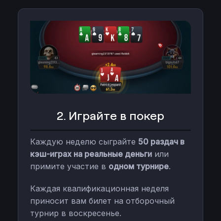
2. Играйте в покер
Каждую неделю сыграйте
50 раздач в
кэш-играх на реальные деньги
или
примите участие в
одном турнире
.
Каждая квалификационная неделя
приносит вам билет на отборочный
турнир в воскресенье.