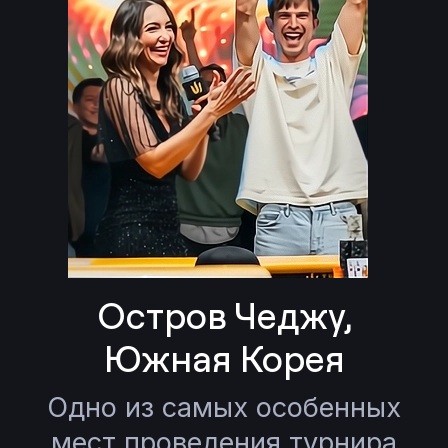
Остров Чеджу,
Южная Корея
Одно из самых особенных
мест проведения турнира