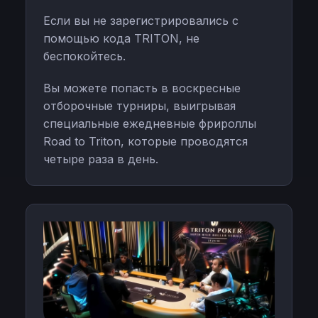
Если вы не зарегистрировались с
помощью кода TRITON, не
беспокойтесь.
Вы можете попасть в воскресные
отборочные турниры, выигрывая
специальные ежедневные фрироллы
Road to Triton, которые проводятся
четыре раза в день.