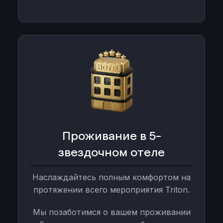
Проживание в 5-
звездочном отеле
Наслаждайтесь полным комфортом на
протяжении всего мероприятия Triton.
Мы позаботимся о вашем проживании