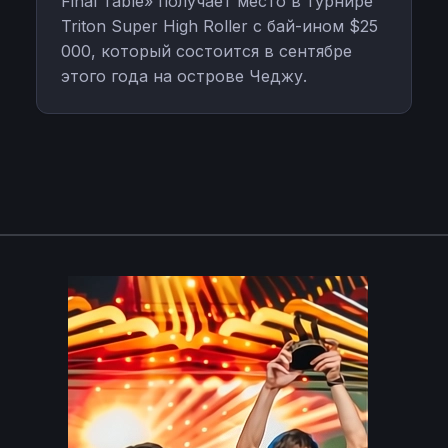
Final Table» получает место в турнире
Triton Super High Roller с бай-ином $25
000, который состоится в сентябре
этого года на острове Чеджу.