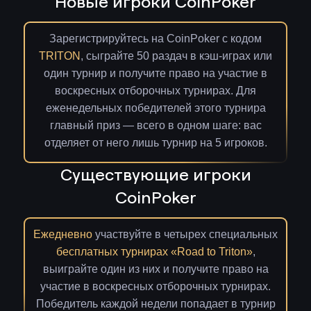
Новые игроки CoinPoker
Зарегистрируйтесь на CoinPoker с кодом
TRITON
, сыграйте 50 раздач в кэш-играх или
один турнир и получите право на участие в
воскресных отборочных турнирах. Для
еженедельных победителей этого турнира
главный приз — всего в одном шаге: вас
отделяет от него лишь турнир на 5 игроков.
Существующие игроки
CoinPoker
Ежедневно
участвуйте в четырех специальных
бесплатных турнирах «Road to Triton»
,
выиграйте один из них и получите право на
участие в воскресных отборочных турнирах.
Победитель каждой недели попадает в турнир