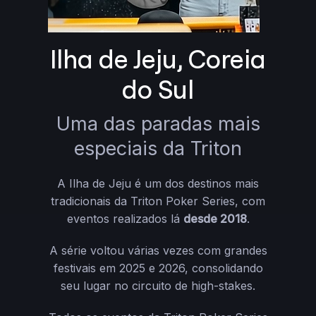
Ilha de Jeju, Coreia
do Sul
Uma das paradas mais
especiais da Triton
A Ilha de Jeju é um dos destinos mais
tradicionais da Triton Poker Series, com
eventos realizados lá
desde 2018
.
A série voltou várias vezes com grandes
festivais em 2025 e 2026, consolidando
seu lugar no circuito de high-stakes.