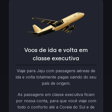
Voos de ida e volta em
classe executiva
Viaje para Jeju com passagens aéreas de
ida e volta totalmente pagas saindo do seu
país de origem.
As passagens em classe executiva ficam
por nossa conta, para que você viaje com
todo o conforto até a Coreia do Sul e de