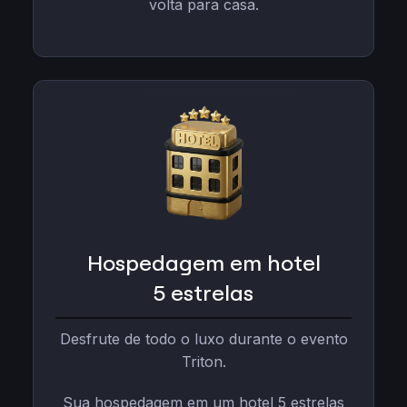
volta para casa.
Hospedagem em hotel
5 estrelas
Desfrute de todo o luxo durante o evento
Triton.
Sua hospedagem em um hotel 5 estrelas