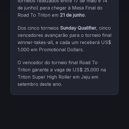
torneios realizados entre 17 de maio e 14
de junho) para chegar à Mesa Final do
Road To Triton em
21 de junho
.
Dos cinco torneios
Sunday Qualifier
, cinco
vencedores avançarão para o torneio final
winner-takes-all, e cada um receberá US$
1.000 em Promotional Dollars.
O vencedor do torneio final Road To
Triton garante a vaga de US$ 25.000 na
Triton Super High Roller em Jeju em
setembro deste ano.