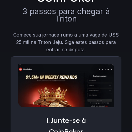
3 passos para chegar à
Triton
Comece sua jornada rumo a uma vaga de US$
25 mil na Triton Jeju. Siga estes passos para
entrar na disputa.
1. Junte-se à
CoinPoker