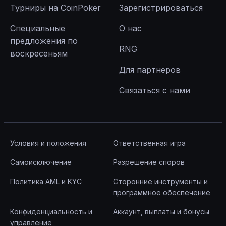
Турниры на CoinPoker
Зарегистрироваться
Специальные
О нас
предложения по
RNG
воскресеньям
Для партнеров
Связаться с нами
Условия и положения
Ответственная игра
Самоисключение
Разрешение споров
Политика AML и KYC
Сторонние инструменты и
программное обеспечение
Конфиденциальность и
Аккаунт, выплаты и бонусы
управление