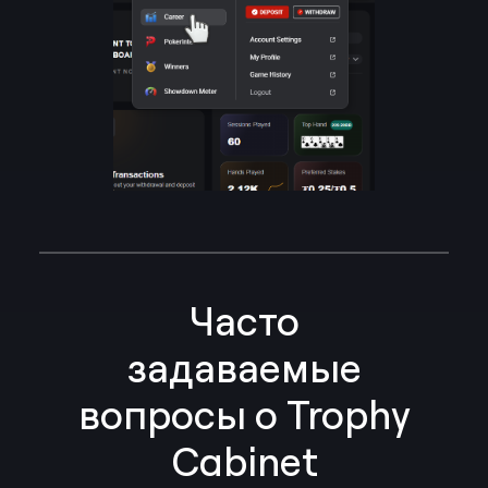
Часто
задаваемые
вопросы о Trophy
Cabinet