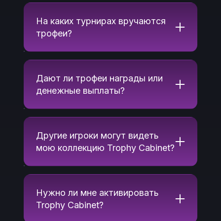
На каких турнирах вручаются
трофеи?
Дают ли трофеи награды или
денежные выплаты?
Другие игроки могут видеть
мою коллекцию Trophy Cabinet?
Нужно ли мне активировать
Trophy Cabinet?