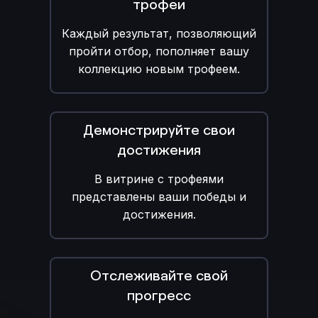
трофеи
Каждый результат, позволяющий
пройти отбор, пополняет вашу
коллекцию новым трофеем.
Демонстрируйте свои
достижения
В витрине с трофеями
представлены ваши победы и
достижения.
Отслеживайте свой
прогресс