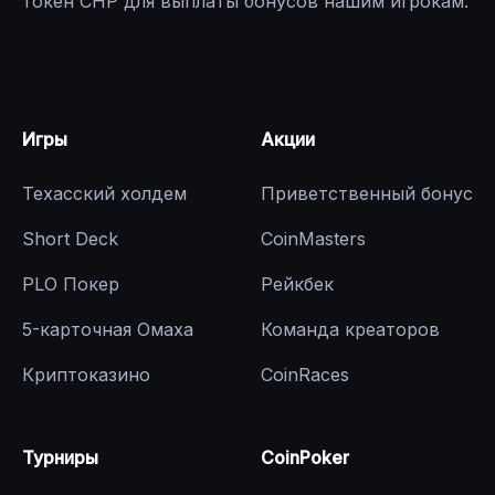
токен CHP для выплаты бонусов нашим игрокам.
Игры
Акции
Техасский холдем
Приветственный бонус
Short Deck
CoinMasters
PLO Покер
Рейкбек
5-карточная Омаха
Команда креаторов
Криптоказино
CoinRaces
Турниры
CoinPoker