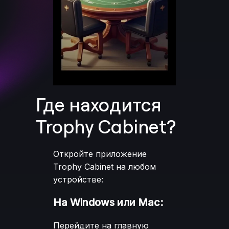
Где находится
Trophy Cabinet?
Откройте приложение
Trophy Cabinet на любом
устройстве:
На Windows или Mac:
Перейдите на главную