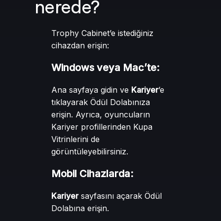
nerede?
Trophy Cabinet’e istediğiniz
cihazdan erişin:
Windows veya Mac’te:
Ana sayfaya gidin ve
Kariyer
’e
tıklayarak Ödül Dolabınıza
erişin. Ayrıca, oyuncuların
Kariyer profillerinden Kupa
Vitrinlerini de
görüntüleyebilirsiniz.
Mobil Cihazlarda:
Kariyer
sayfasını açarak Ödül
Dolabına erişin.