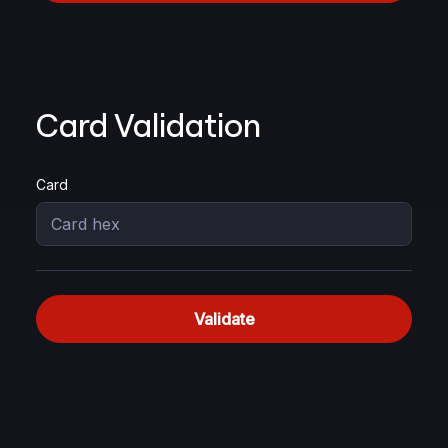
Card Validation
Card
Validate