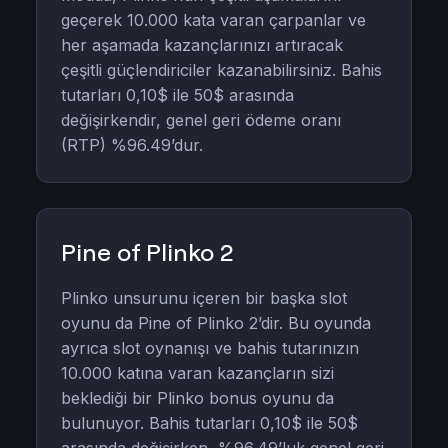
geçerek 10.000 kata varan çarpanlar ve
her aşamada kazançlarınızı artıracak
çeşitli güçlendiriciler kazanabilirsiniz. Bahis
tutarları 0,10$ ile 50$ arasında
değişirkendir, genel geri ödeme oranı
(RTP) %96.49’dur.
Pine of Plinko 2
Plinko unsurunu içeren bir başka slot
oyunu da Pine of Plinko 2’dir. Bu oyunda
ayrıca slot oynanışı ve bahis tutarınızın
10.000 katına varan kazançların sizi
beklediği bir Plinko bonus oyunu da
bulunuyor. Bahis tutarları 0,10$ ile 50$
arasında değişirken, %96.49’luk genel geri