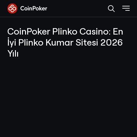
Skip
to
the
content
CoinPoker Plinko Casino: En
İyi Plinko Kumar Sitesi 2026
Yılı