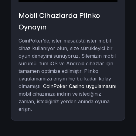
Mobil Cihazlarda Plinko
Oynayın
CoinPoker’de, ister masaüstü ister mobil
cihaz kullanıyor olun, size sürükleyici bir
oyun deneyimi sunuyoruz. Sitemizin mobil
sürümü, tüm iOS ve Android cihazlar için
tamamen optimize edilmiştir. Plinko
uygulamamıza erişim hiç bu kadar kolay
olmamıştı.
CoinPoker Casino uygulamasını
mobil cihazınıza indirin ve istediğiniz
zaman, istediğiniz yerden anında oyuna
erişin.