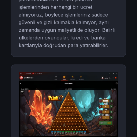
işlemlerinden herhangi bir ücret
almıyoruz, böylece işlemleriniz sadece
güvenli ve gizli kalmakla kalmıyor, aynı
zamanda uygun maliyetli de oluyor. Belirli
ülkelerden oyuncular, kredi ve banka
kartlarıyla doğrudan para yatırabilirler.