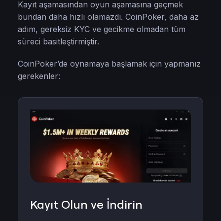
Kayıt aşamasından oyun aşamasına geçmek
bundan daha hızlı olamazdı. CoinPoker, daha az
adım, gereksiz KYC ve gecikme olmadan tüm
süreci basitleştirmiştir.
CoinPoker’de oynamaya başlamak için yapmanız
gerekenler:
Kayıt Olun ve İndirin