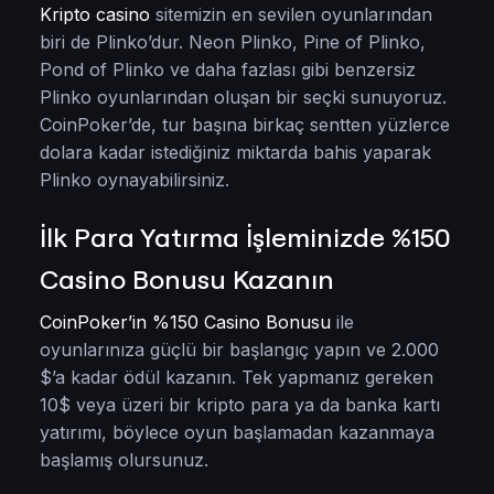
Kripto casino
sitemizin en sevilen oyunlarından
biri de Plinko’dur. Neon Plinko, Pine of Plinko,
Pond of Plinko ve daha fazlası gibi benzersiz
Plinko oyunlarından oluşan bir seçki sunuyoruz.
CoinPoker’de, tur başına birkaç sentten yüzlerce
dolara kadar istediğiniz miktarda bahis yaparak
Plinko oynayabilirsiniz.
İlk Para Yatırma İşleminizde %150
Casino Bonusu Kazanın
CoinPoker’in %150 Casino Bonusu
ile
oyunlarınıza güçlü bir başlangıç yapın ve 2.000
$’a kadar ödül kazanın. Tek yapmanız gereken
10$ veya üzeri bir kripto para ya da banka kartı
yatırımı, böylece oyun başlamadan kazanmaya
başlamış olursunuz.