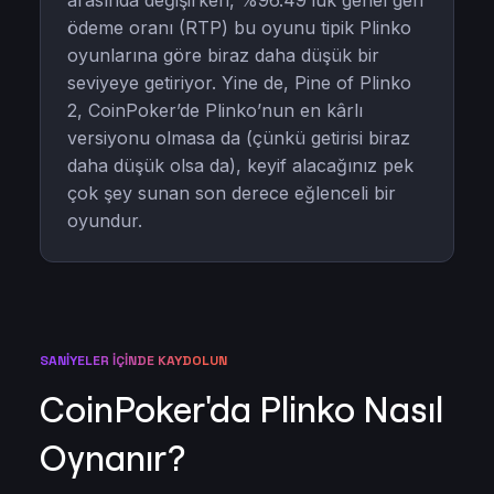
ödeme oranı (RTP) bu oyunu tipik Plinko
oyunlarına göre biraz daha düşük bir
seviyeye getiriyor. Yine de, Pine of Plinko
2, CoinPoker’de Plinko’nun en kârlı
versiyonu olmasa da (çünkü getirisi biraz
daha düşük olsa da), keyif alacağınız pek
çok şey sunan son derece eğlenceli bir
oyundur.
SANIYELER IÇINDE KAYDOLUN
CoinPoker'da Plinko Nasıl
Oynanır?