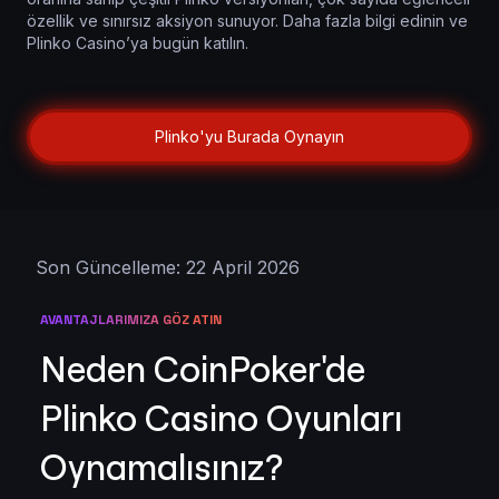
özellik ve sınırsız aksiyon sunuyor. Daha fazla bilgi edinin ve
Plinko Casino’ya bugün katılın.
Plinko'yu Burada Oynayın
Son Güncelleme: 22 April 2026
AVANTAJLARIMIZA GÖZ ATIN
Neden CoinPoker'de
Plinko Casino Oyunları
Oynamalısınız?