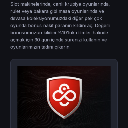
Slot makinelerinde, canlı krupiye oyunlarında,
rulet veya bakara gibi masa oyunlarında ve
devasa koleksiyonumuzdaki diğer pek çok
oyunda bonus nakit paranın kilidini aç. Değerli
bonusumuzun kilidini %10’luk dilimler halinde
açmak için 30 gün içinde sürenizi kullanın ve
oyunlarımızın tadını çıkarın.