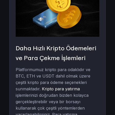
Daha Hızlı Kripto Ödemeleri
ve Para Çekme İşlemleri
Platformumuz kripto para odaklıdır ve
BTC, ETH ve USDT dahil olmak üzere
çeşitli kripto para ödeme seçenekleri
sunmaktadır.
Kripto para yatırma
işlemlerinizi doğrudan bizden kolayca
gerçekleştirebilir veya bir borsayı
kullanarak çok çeşitli yöntemlerden
yararlanabilirsiniz. Para yatırma