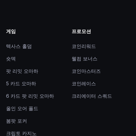
게임
프로모션
텍사스 홀덤
코인리워드
숏덱
웰컴 보너스
팟 리밋 오마하
코인마스터즈
5 카드 오마하
코인레이스
6 카드 팟 리밋 오마하
크리에이터 스쿼드
올인 오어 폴드
봄팟 포커
크립토 카지노