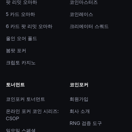
팟 리밋 오마하
코인마스터즈
5 카드 오마하
코인레이스
6 카드 팟 리밋 오마하
크리에이터 스쿼드
올인 오어 폴드
봄팟 포커
크립토 카지노
토너먼트
코인포커
코인포커 토너먼트
회원가입
온라인 포커 코인 시리즈:
회사 소개
CSOP
RNG 검증 도구
일요일 스페셜