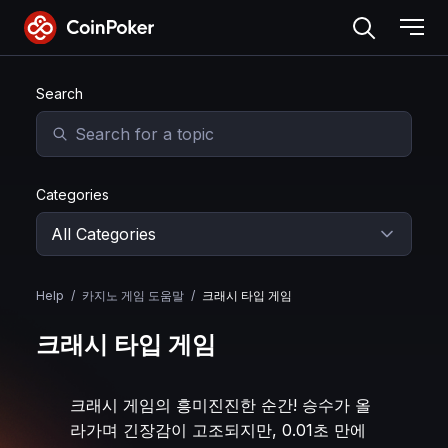
Skip
to
the
Skip to main content
content
Search
Categories
Help
/
카지노 게임 도움말
/
크래시 타입 게임
크래시 타입 게임
크래시 게임의 흥미진진한 순간! 승수가 올
라가며 긴장감이 고조되지만, 0.01초 만에