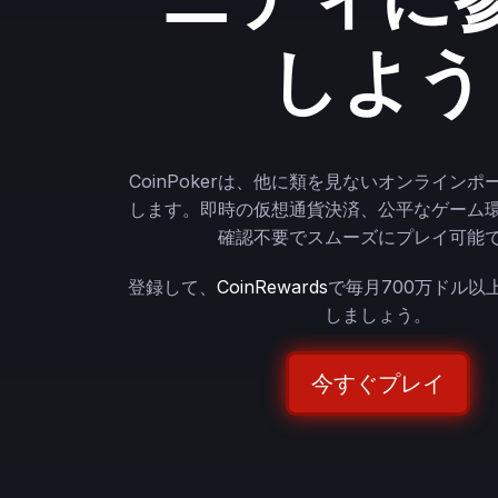
しよう
CoinPokerは、他に類を見ないオンライン
します。即時の仮想通貨決済、公平なゲーム
確認不要でスムーズにプレイ可能
登録して、
CoinRewards
で毎月700万ドル以
しましょう。
今すぐプレイ