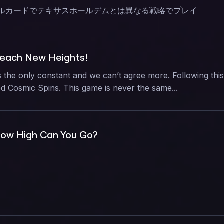
ルカードでテキサスホールデムとは異なる戦略でプレイ
Reach New Heights!
 the only constant and we can’t agree more. Following thi
 Cosmic Spins. This game is never the same...
How High Can You Go?