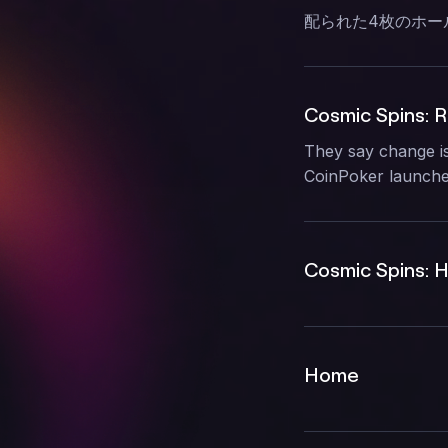
配られた4枚のホー
Cosmic Spins: 
They say change is
CoinPoker launched
Cosmic Spins: 
Home