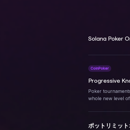
Apply filter
Sea
Solana Poker O
CoinPoker
Progressive Kn
Poker tournaments 
whole new level of
ポットリミット