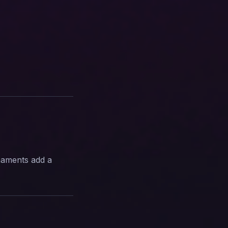
or "Texas Ho
naments add a