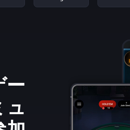
ゲー
ミュ
参加