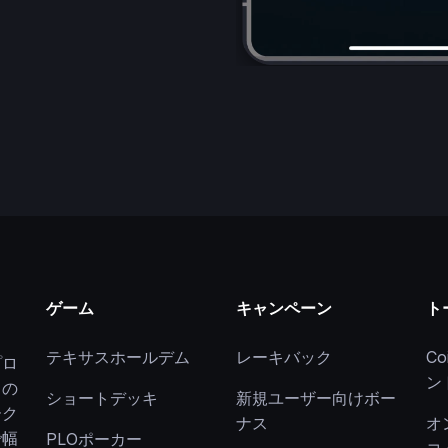
ゲーム
キャンペーン
ト
テキサスホールデム
レーキバック
C
プロ
ン
中の
ショートデッキ
新規ユーザー向けボー
ーク
ナス
オ
で幅
PLOポーカー