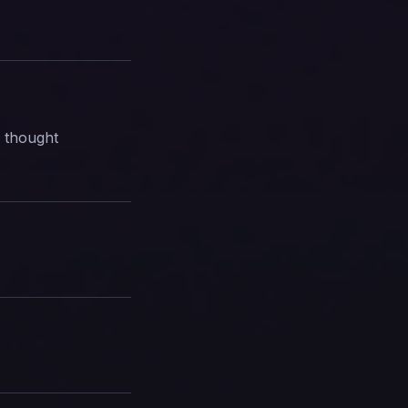
s thought