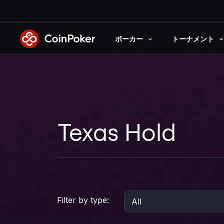
Skip
to
the
ポーカー
トーナメント
content
Search CoinPoker
Filter by type:
Filter search results by category