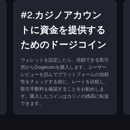
#2.カジノアカウン
トに資金を提供する
ためのドージコイン
ウォレットを設定したら、信頼できる取引
所からDogecoinを購入します。ユーザー
レビューを読んでプラットフォームの信頼
性をチェックする前に、レートを比較し、
取引手数料を確認することをお勧めしま
す。購入したコインはカジノの残高に転送
できます。