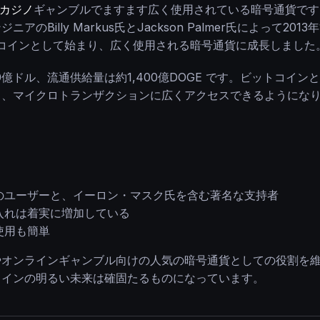
カジノ
ギャンブルでますます広く使用されている暗号通貨です
Billy Markus氏とJackson Palmer氏によって2
ムコインとして始まり、広く使用される暗号通貨に成長しました
0億ドル、流通供給量は約1,400億DOGE です。ビットコ
き、マイクロトランザクションに広くアクセスできるようにな
のユーザーと、イーロン・マスク氏を含む著名な支持者
入れは着実に増加している
使用も簡単
やオンラインギャンブル向けの人気の暗号通貨としての役割を
コインの明るい未来は確固たるものになっています。