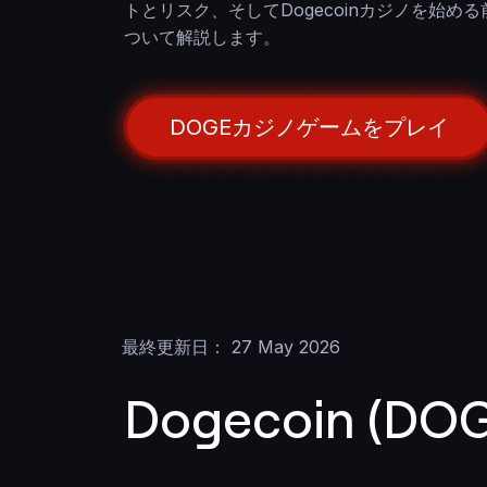
トとリスク、そしてDogecoinカジノを始
ついて解説します。
DOGEカジノゲームをプレイ
最終更新日： 27 May 2026
Dogecoin (