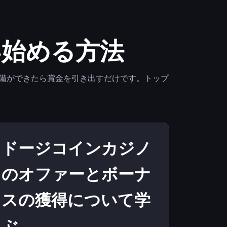
使い始める方法
、準備ができたら賞金を引き出すだけです。トップ
ドージコインカジノ
のオファーとボーナ
スの獲得について学
ぶ