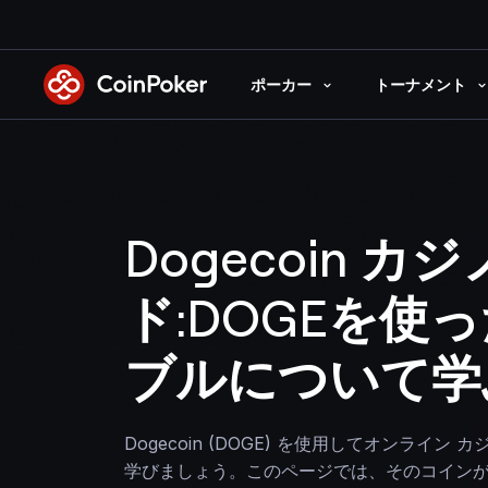
Skip
to
the
ポーカー
トーナメント
content
Dogecoin カ
ド:DOGEを使
ブルについて学
Dogecoin (DOGE) を使用してオンライ
学びましょう。このページでは、そのコイン