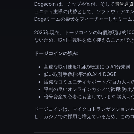
Dogecoin は、チップや寄付、そして
暗号通貨
ュニティ主導の代替として、ソフトウェアエンジニアの
Dogeミームの柴犬をフィーチャーしたミー
2025年現在、ドージコインの時価総額は約10
ないため、取引手数料を低く抑えることがで
ドージコインの強み:
高速な取引速度:1回の転送につき1分未満
低い取引手数料:平均0.344 DOGE
活発なコミュニティサポート:何百万人も
評判の良いオンラインカジノで歓迎:受け
暗号資産初心者にも適しています:購入も
ドージコインは、マイクロトランザクション
し、カジノでの採用も増えているため、この