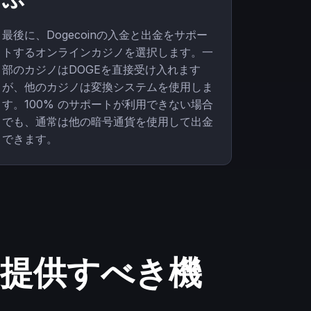
最後に、Dogecoinの入金と出金をサポー
トするオンラインカジノを選択します。一
部のカジノはDOGEを直接受け入れます
が、他のカジノは変換システムを使用しま
す。100% のサポートが利用できない場合
でも、通常は他の暗号通貨を使用して出金
できます。
提供すべき機