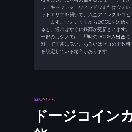
し、キャッシャーウィンドウまたはウォレ
ットエリアを開いて、入金アドレスをコピ
ーします。ウォレットからDOGEを送信す
ると、通常はすぐに残高が更新されます。
一部のカジノでは、即時のDOGE
入出金
に
対して非常に低い、あるいはゼロの手数料
を設定している場合があります。
必須アイテム
ドージコイン