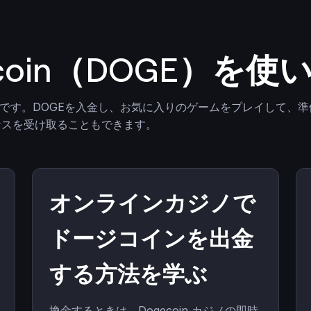
coin（DOGE）を
は簡単です。DOGEを入金し、お気に入りのゲームをプレイして
ナスを受け取ることもできます。
オンラインカジノで
ドージコインを出金
する方法を学ぶ
換金するときは、Dogecoin カジノの即時