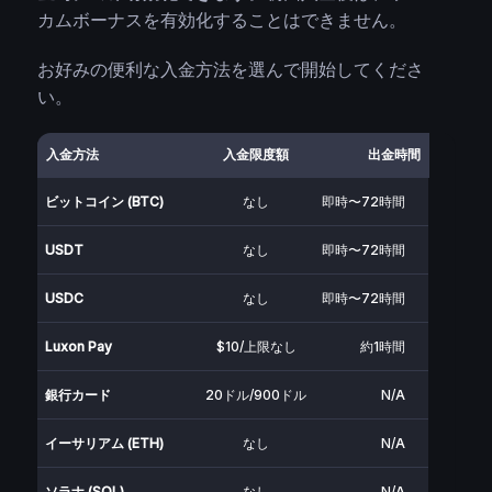
カムボーナスを有効化することはできません。
お好みの便利な入金方法を選んで開始してくださ
い。
入金方法
入金限度額
出金時間
ビットコイン (BTC)
なし
即時〜72時間
USDT
なし
即時〜72時間
USDC
なし
即時〜72時間
Luxon Pay
$10/上限なし
約1時間
銀行カード
20ドル/900ドル
N/A
イーサリアム (ETH)
なし
N/A
ソラナ (SOL)
なし
N/A