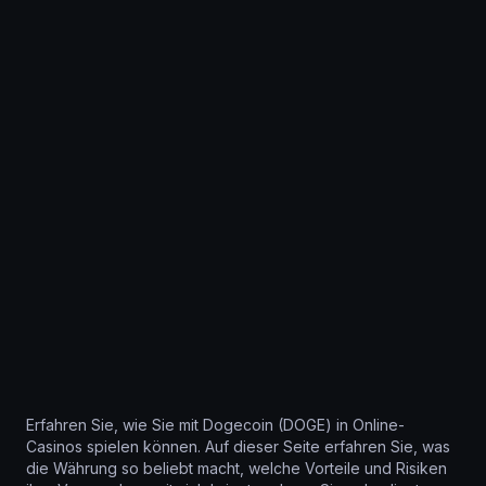
Erfahren Sie, wie Sie mit Dogecoin (DOGE) in Online-
Casinos spielen können. Auf dieser Seite erfahren Sie, was
die Währung so beliebt macht, welche Vorteile und Risiken