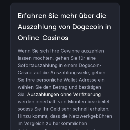
Erfahren Sie mehr über die
Auszahlung von Dogecoin in
Online-Casinos
Wenn Sie sich Ihre Gewinne auszahlen
lassen möchten, gehen Sie für eine
Sofortauszahlung in einem Dogecoin-
Casino auf die Auszahlungsseite, geben
Sie Ihre persönliche Wallet-Adresse ein,
wählen Sie den Betrag und bestätigen
Sie.
Auszahlungen ohne Verifizierung
werden innerhalb von Minuten bearbeitet,
sodass Sie Ihr Geld sehr schnell erhalten.
Hinzu kommt, dass die Netzwerkgebühren
im Vergleich zu herkömmlichen