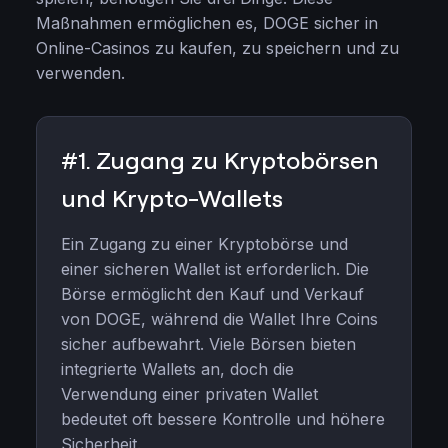
Maßnahmen ermöglichen es, DOGE sicher in
Online-Casinos zu kaufen, zu speichern und zu
verwenden.
#1. Zugang zu Kryptobörsen
und Krypto-Wallets
Ein Zugang zu einer Kryptobörse und
einer sicheren Wallet ist erforderlich. Die
Börse ermöglicht den Kauf und Verkauf
von DOGE, während die Wallet Ihre Coins
sicher aufbewahrt. Viele Börsen bieten
integrierte Wallets an, doch die
Verwendung einer privaten Wallet
bedeutet oft bessere Kontrolle und höhere
Sicherheit.