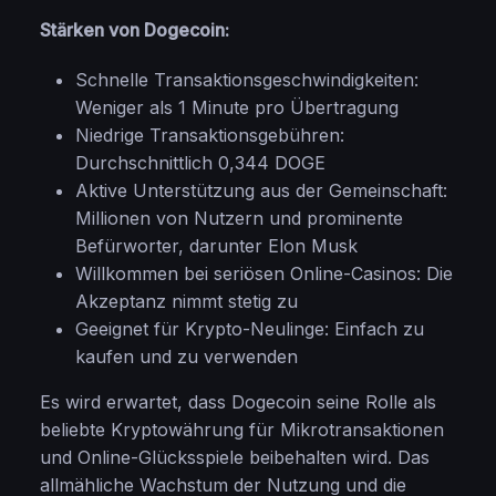
Stärken von Dogecoin:
Schnelle Transaktionsgeschwindigkeiten:
Weniger als 1 Minute pro Übertragung
Niedrige Transaktionsgebühren:
Durchschnittlich 0,344 DOGE
Aktive Unterstützung aus der Gemeinschaft:
Millionen von Nutzern und prominente
Befürworter, darunter Elon Musk
Willkommen bei seriösen Online-Casinos: Die
Akzeptanz nimmt stetig zu
Geeignet für Krypto-Neulinge: Einfach zu
kaufen und zu verwenden
Es wird erwartet, dass Dogecoin seine Rolle als
beliebte Kryptowährung für Mikrotransaktionen
und Online-Glücksspiele beibehalten wird. Das
allmähliche Wachstum der Nutzung und die