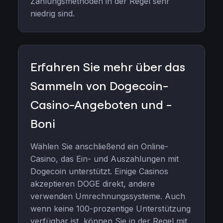
Zahlungsmethoden in der Regel sehr
niedrig sind.
Erfahren Sie mehr über das
Sammeln von Dogecoin-
Casino-Angeboten und -
Boni
Wählen Sie anschließend ein Online-
Casino, das Ein- und Auszahlungen mit
Dogecoin unterstützt. Einige Casinos
akzeptieren DOGE direkt, andere
verwenden Umrechnungssysteme. Auch
wenn keine 100-prozentige Unterstützung
verfügbar ist, können Sie in der Regel mit