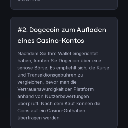
#2. Dogecoin zum Aufladen
eines Casino-Kontos
Nachdem Sie Ihre Wallet eingerichtet
haben, kaufen Sie Dogecoin über eine
seriöse Börse. Es empfiehlt sich, die Kurse
und Transaktionsgebühren zu
vergleichen, bevor man die
Vertrauenswürdigkeit der Plattform
anhand von Nutzerbewertungen
überprüft. Nach dem Kauf können die
Coins auf ein Casino-Guthaben
übertragen werden.