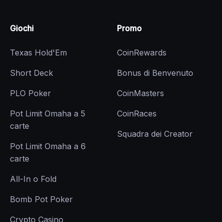
Giochi
Promo
Texas Hold'Em
CoinRewards
Short Deck
Bonus di Benvenuto
PLO Poker
CoinMasters
Pot Limit Omaha a 5
CoinRaces
carte
Squadra dei Creator
Pot Limit Omaha a 6
carte
All-In o Fold
Bomb Pot Poker
Crypto Casino