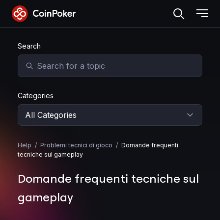
Skip
to
the
Skip to main content
content
Search
Categories
Help
/
Problemi tecnici di gioco
/
Domande frequenti
tecniche sul gameplay
Domande frequenti tecniche sul
gameplay