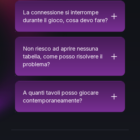
La connessione si interrompe
durante il gioco, cosa devo fare?
Non riesco ad aprire nessuna
tabella, come posso risolvere il
problema?
A quanti tavoli posso giocare
contemporaneamente?