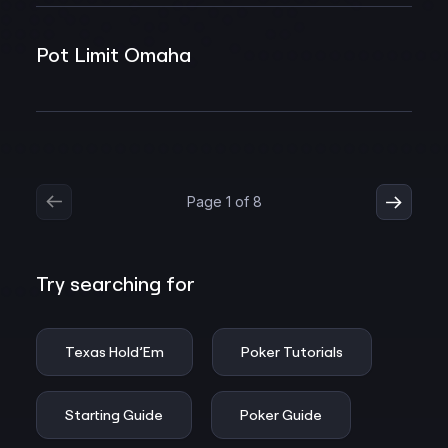
Pot Limit Omaha
Page 1 of 8
Try searching for
Texas Hold’Em
Poker Tutorials
Starting Guide
Poker Guide