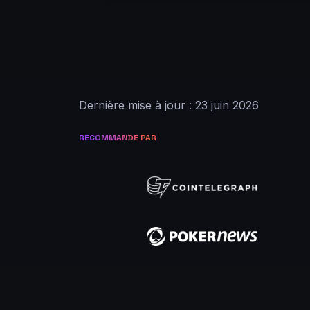
Dernière mise à jour : 23 juin 2026
RECOMMANDÉ PAR