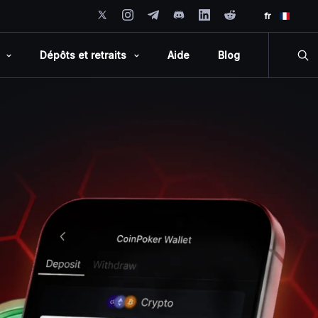
fr
Dépôts et retraits
Aide
Blog