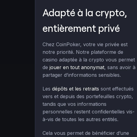
Adapté à la crypto,
entièrement privé
Chez CoinPoker, votre vie privée est
notre priorité. Notre plateforme de
casino adaptée à la crypto vous permet
de
jouer en tout anonymat
, sans avoir à
partager d’informations sensibles.
Les
dépôts et les retraits
sont effectués
vers et depuis des portefeuilles crypto,
tandis que vos informations
personnelles restent confidentielles vis-
à-vis de toutes les autres entités.
Cela vous permet de bénéficier d’une