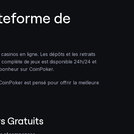
ateforme de
asinos en ligne. Les dépôts et les retraits
ue complète de jeux est disponible 24h/24 et
 bonheur sur CoinPoker.
CoinPoker est pensé pour offrir la meilleure
s Gratuits