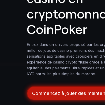
cryptomonna
CoinPoker
Entrez dans un univers propulsé par les c
millier de jeux de casino premium, des mach
sensations aux tables avec croupiers en dir
expérience de casino crypto fluide grâce à u
équitable, des paiements ultra-rapides et un
KYC parmi les plus simples du marché.
Commencez à jouer dès mainten