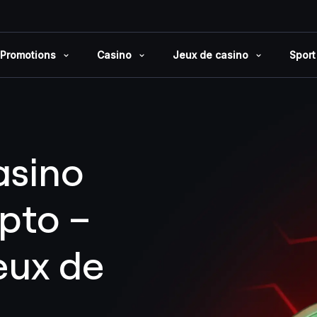
Promotions
Casino
Jeux de casino
Sport
asino
ypto –
eux de