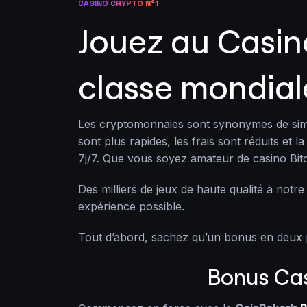
CASINO CRYPTO N°1
Jouez au Casin
classe mondial
Les cryptomonnaies sont synonymes de simplic
sont plus rapides, les frais sont réduits et
7j/7. Que vous soyez amateur de casino Bi
Des milliers de jeux de haute qualité à not
expérience possible.
Tout d’abord, sachez qu’un bonus en deux p
Bonus Cas