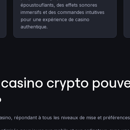
époustouflants, des effets sonores
immersifs et des commandes intuitives
pour une expérience de casino
authentique.
e casino crypto pouv
?
sino, répondant à tous les niveaux de mise et préférences