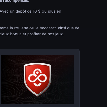
 de récompenses
.
Avec un dépôt de 10 $ ou plus en
mme la roulette ou le baccarat, ainsi que de
ieux bonus et profiter de nos jeux.