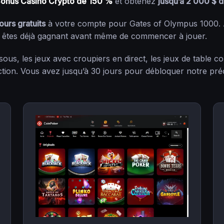
onus Casino Crypto de 150 %
et obtenez
jusqu’à 2 000 $
ours gratuits
à votre compte pour Gates of Olympus 1000. 
 êtes déjà gagnant avant même de commencer à jouer.
us, les jeux avec croupiers en direct, les jeux de table co
ction. Vous avez jusqu’à 30 jours pour débloquer notre préc