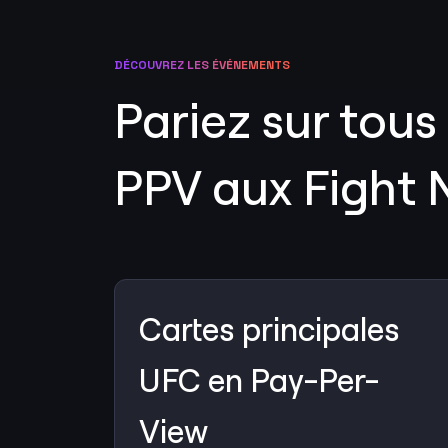
DÉCOUVREZ LES ÉVÉNEMENTS
Pariez sur tous
PPV aux Fight 
Cartes principales
UFC en Pay-Per-
View