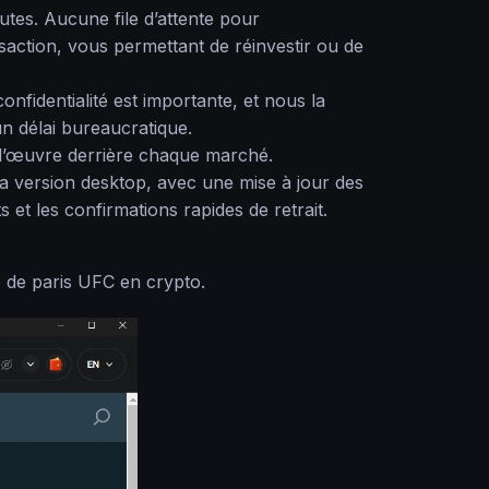
utes. Aucune file d’attente pour
nsaction, vous permettant de réinvestir ou de
nfidentialité est importante, et nous la
n délai bureaucratique.
à l’œuvre derrière chaque marché.
la version desktop, avec une mise à jour des
et les confirmations rapides de retrait.
 de paris UFC en crypto.