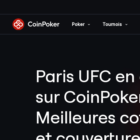
Skip
to
the
Poker
Tournois
content
Paris UFC en
sur CoinPoker
Meilleures c
et couvertur