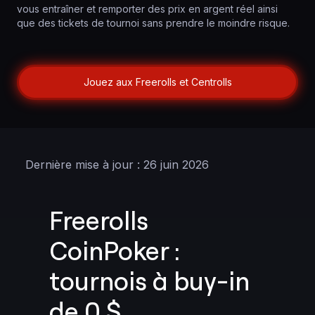
vous entraîner et remporter des prix en argent réel ainsi
que des tickets de tournoi sans prendre le moindre risque.
Jouez aux Freerolls et Centrolls
Dernière mise à jour : 26 juin 2026
Freerolls
CoinPoker :
tournois à buy-in
de 0 $