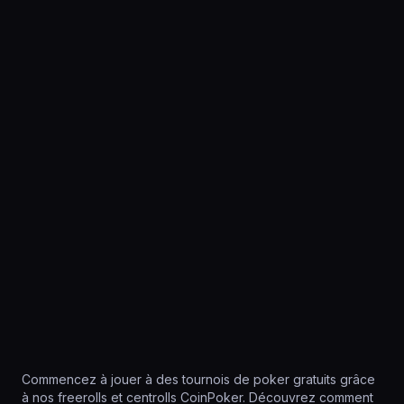
Commencez à jouer à des tournois de poker gratuits grâce
à nos freerolls et centrolls CoinPoker. Découvrez comment