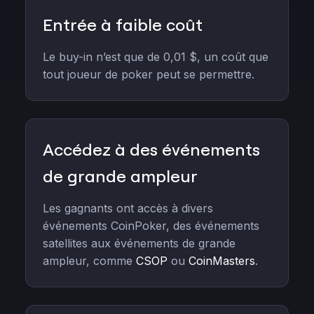
Entrée à faible coût
Le buy-in n’est que de 0,01 $, un coût que
tout joueur de poker peut se permettre.
Accédez à des événements
de grande ampleur
Les gagnants ont accès à divers
événements CoinPoker, des événements
satellites aux événements de grande
ampleur, comme
CSOP
ou
CoinMasters
.