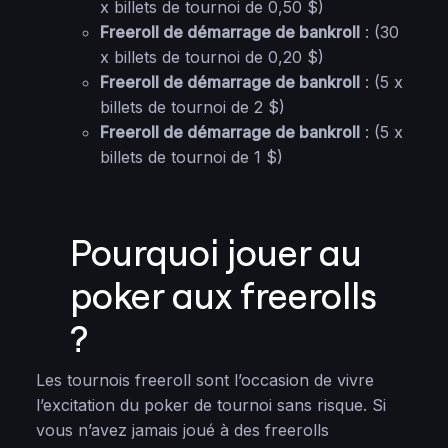
x billets de tournoi de 0,50 $)
Freeroll de démarrage de bankroll
: (30
x billets de tournoi de 0,20 $)
Freeroll de démarrage de bankroll
: (5 x
billets de tournoi de 2 $)
Freeroll de démarrage de bankroll
: (5 x
billets de tournoi de 1 $)
Pourquoi jouer au
poker aux freerolls
?
Les tournois freeroll sont l’occasion de vivre
l’excitation du poker de tournoi sans risque. Si
vous n’avez jamais joué à des freerolls