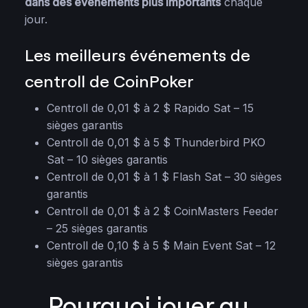
dans des événements plus importants
chaque
jour.
Les meilleurs événements de
centroll de CoinPoker
Centroll de 0,01 $ à 2 $ Rapido Sat – 15
sièges garantis
Centroll de 0,01 $ à 5 $ Thunderbird PKO
Sat – 10 sièges garantis
Centroll de 0,01 $ à 1 $ Flash Sat – 30 sièges
garantis
Centroll de 0,01 $ à 2 $ CoinMasters Feeder
– 25 sièges garantis
Centroll de 0,10 $ à 5 $ Main Event Sat – 12
sièges garantis
Pourquoi jouer au