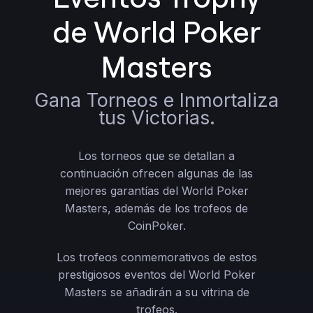
de World Poker
Masters
Gana Torneos e Inmortaliza
tus Victorias.
Los torneos que se detallan a
continuación ofrecen algunas de las
mejores garantías del World Poker
Masters, además de los trofeos de
CoinPoker.
Los trofeos conmemorativos de estos
prestigiosos eventos del World Poker
Masters se añadirán a su vitrina de
trofeos.