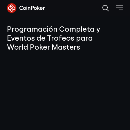
Skip
to
the
content
Programación Completa y
Eventos de Trofeos para
World Poker Masters