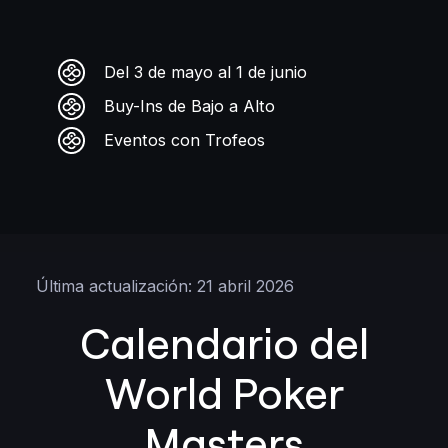
Del 3 de mayo al 1 de junio
Buy-Ins de Bajo a Alto
Eventos con Trofeos
Última actualización: 21 abril 2026
Calendario del
World Poker
Masters