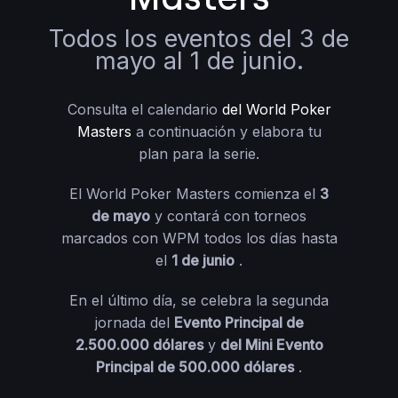
Todos los eventos del 3 de
mayo al 1 de junio.
Consulta el calendario
del World Poker
Masters
a continuación y elabora tu
plan para la serie.
El World Poker Masters comienza el
3
de mayo
y contará con torneos
marcados con WPM todos los días hasta
el
1 de junio
.
En el último día, se celebra la segunda
jornada del
Evento Principal de
2.500.000 dólares
y
del Mini Evento
Principal de 500.000 dólares
.