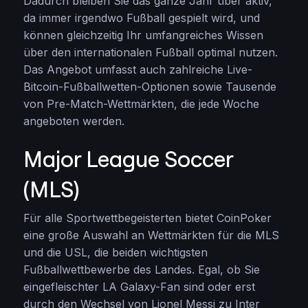
Dadurch bleiben Sie das ganze Jahr über aktiv,
da immer irgendwo Fußball gespielt wird, und
können gleichzeitig Ihr umfangreiches Wissen
über den internationalen Fußball optimal nutzen.
Das Angebot umfasst auch zahlreiche Live-
Bitcoin-Fußballwetten-Optionen sowie Tausende
von Pre-Match-Wettmärkten, die jede Woche
angeboten werden.
Major League Soccer
(MLS)
Für alle Sportwettbegeisterten bietet CoinPoker
eine große Auswahl an Wettmärkten für die MLS
und die USL, die beiden wichtigsten
Fußballwettbewerbe des Landes. Egal, ob Sie
eingefleischter LA Galaxy-Fan sind oder erst
durch den Wechsel von Lionel Messi zu Inter