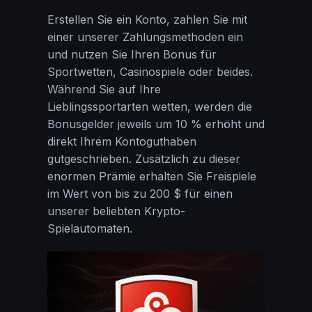
Erstellen Sie ein Konto, zahlen Sie mit
einer unserer Zahlungsmethoden ein
und nutzen Sie Ihren Bonus für
Sportwetten, Casinospiele oder beides.
Während Sie auf Ihre
Lieblingssportarten wetten, werden die
Bonusgelder jeweils um 10 % erhöht und
direkt Ihrem Kontoguthaben
gutgeschrieben. Zusätzlich zu dieser
enormen Prämie erhalten Sie Freispiele
im Wert von bis zu 200 $ für einen
unserer beliebten Krypto-
Spielautomaten.