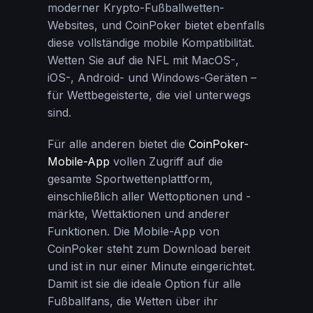
moderner Krypto-Fußballwetten-
Websites, und CoinPoker bietet ebenfalls
diese vollständige mobile Kompatibilität.
Wetten Sie auf die NFL mit MacOS-,
iOS-, Android- und Windows-Geräten –
für Wettbegeisterte, die viel unterwegs
sind.
Für alle anderen bietet die
CoinPoker-
Mobile-App
vollen Zugriff auf die
gesamte Sportwettenplattform,
einschließlich aller Wettoptionen und -
märkte, Wettaktionen und anderer
Funktionen. Die Mobile-App von
CoinPoker steht zum Download bereit
und ist in nur einer Minute eingerichtet.
Damit ist sie die ideale Option für alle
Fußballfans, die Wetten über ihr