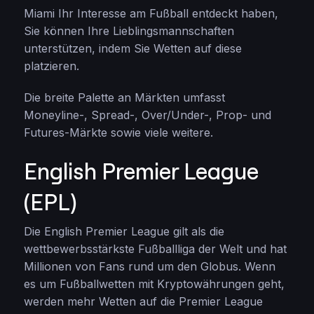
Miami Ihr Interesse am Fußball entdeckt haben,
Sie können Ihre Lieblingsmannschaften
unterstützen, indem Sie Wetten auf diese
platzieren.
Die breite Palette an Märkten umfasst
Moneyline-, Spread-, Over/Under-, Prop- und
Futures-Märkte sowie viele weitere.
English Premier League
(EPL)
Die English Premier League gilt als die
wettbewerbsstärkste Fußballliga der Welt und hat
Millionen von Fans rund um den Globus. Wenn
es um Fußballwetten mit Kryptowährungen geht,
werden mehr Wetten auf die Premier League