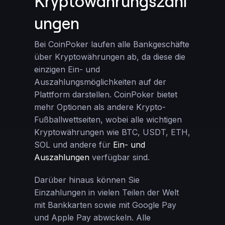
Kryptowährungszahl
ungen
Bei CoinPoker laufen alle Bankgeschäfte
über Kryptowährungen ab, da diese die
einzigen Ein- und
Auszahlungsmöglichkeiten auf der
Plattform darstellen. CoinPoker bietet
mehr Optionen als andere Krypto-
Fußballwettseiten, wobei alle wichtigen
Kryptowährungen wie BTC, USDT, ETH,
SOL und andere für
Ein- und
Auszahlungen
verfügbar sind.
Darüber hinaus können Sie
Einzahlungen in vielen Teilen der Welt
mit Bankkarten sowie mit Google Pay
und Apple Pay abwickeln. Alle