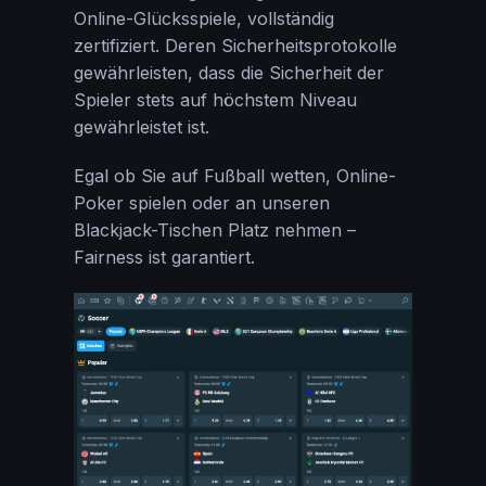
Online-Glücksspiele, vollständig
zertifiziert. Deren Sicherheitsprotokolle
gewährleisten, dass die Sicherheit der
Spieler stets auf höchstem Niveau
gewährleistet ist.
Egal ob Sie auf Fußball wetten, Online-
Poker spielen oder an unseren
Blackjack-Tischen Platz nehmen –
Fairness ist garantiert.