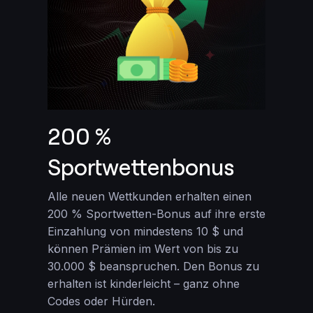
200 %
Sportwettenbonus
Alle neuen Wettkunden erhalten einen
200 % Sportwetten-Bonus auf ihre erste
Einzahlung von mindestens 10 $ und
können Prämien im Wert von bis zu
30.000 $ beanspruchen. Den Bonus zu
erhalten ist kinderleicht – ganz ohne
Codes oder Hürden.