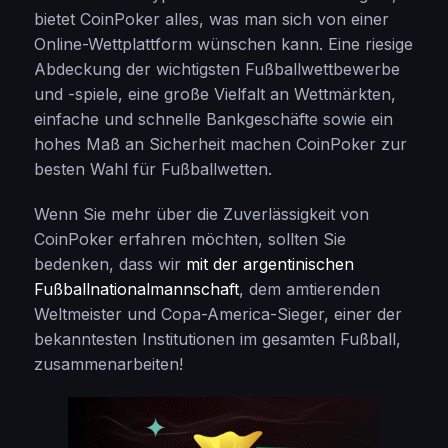
bietet CoinPoker alles, was man sich von einer
Online-Wettplattform wünschen kann. Eine riesige
Abdeckung der wichtigsten Fußballwettbewerbe
und -spiele, eine große Vielfalt an Wettmärkten,
einfache und schnelle Bankgeschäfte sowie ein
hohes Maß an Sicherheit machen CoinPoker zur
besten Wahl für Fußballwetten.
Wenn Sie mehr über die Zuverlässigkeit von
CoinPoker erfahren möchten, sollten Sie
bedenken, dass wir
mit der argentinischen
Fußballnationalmannschaft
, dem amtierenden
Weltmeister und Copa-America-Sieger, einer der
bekanntesten Institutionen im gesamten Fußball,
zusammenarbeiten!