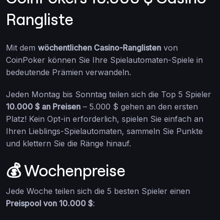
Rangliste
Mit dem
wöchentlichen Casino-Ranglisten
von
CoinPoker können Sie Ihre Spielautomaten-Spiele in
bedeutende Prämien verwandeln.
Jeden Montag bis Sonntag teilen sich die Top 5 Spieler
10.000 $ an Preisen
– 5.000 $ gehen an den ersten
Platz! Kein Opt-in erforderlich, spielen Sie einfach an
Ihren Lieblings-Spielautomaten, sammeln Sie Punkte
und klettern Sie die Ränge hinauf.
💰 Wochenpreise
Jede Woche teilen sich die 5 besten Spieler einen
Preispool von 10.000 $
: