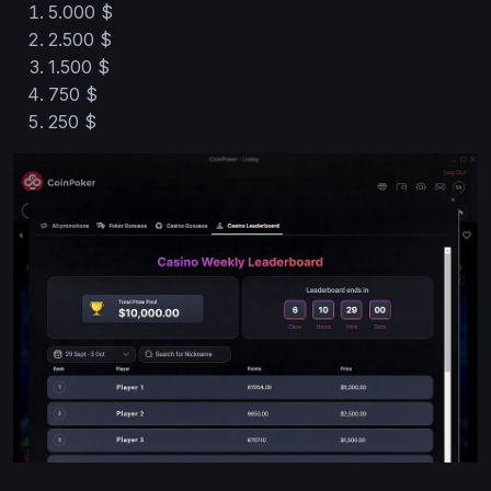
5.000 $
2.500 $
1.500 $
750 $
250 $