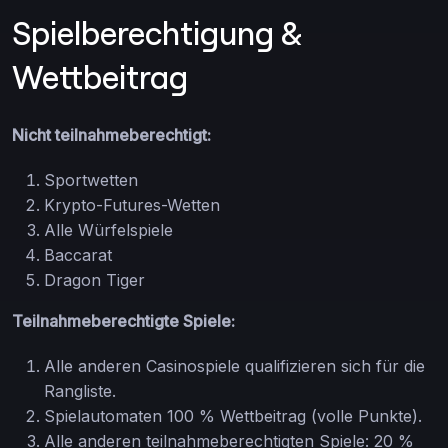
Spielberechtigung &
Wettbeitrag
Nicht teilnahmeberechtigt:
Sportwetten
Krypto-Futures-Wetten
Alle Würfelspiele
Baccarat
Dragon Tiger
Teilnahmeberechtigte Spiele:
Alle anderen Casinospiele qualifizieren sich für die
Rangliste.
Spielautomaten 100 % Wettbeitrag (volle Punkte).
Alle anderen teilnahmeberechtigten Spiele: 20 %