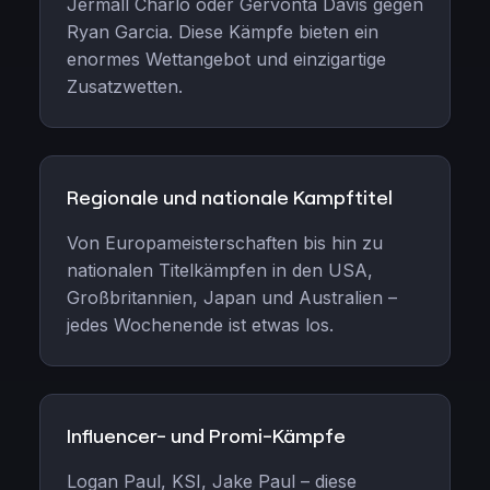
Jermall Charlo oder Gervonta Davis gegen
Ryan Garcia. Diese Kämpfe bieten ein
enormes Wettangebot und einzigartige
Zusatzwetten.
Regionale und nationale Kampftitel
Von Europameisterschaften bis hin zu
nationalen Titelkämpfen in den USA,
Großbritannien, Japan und Australien –
jedes Wochenende ist etwas los.
Influencer- und Promi-Kämpfe
Logan Paul, KSI, Jake Paul – diese