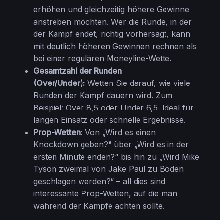
erhöhen und gleichzeitig höhere Gewinne
anstreben möchten. Wer die Runde, in der
der Kampf endet, richtig vorhersagt, kann
mit deutlich höheren Gewinnen rechnen als
bei einer regulären Moneyline-Wette.
Gesamtzahl der Runden
(Over/Under):
Wetten Sie darauf, wie viele
Runden der Kampf dauern wird. Zum
Beispiel: Over 8,5 oder Under 6,5. Ideal für
langen Einsatz oder schnelle Ergebnisse.
Prop-Wetten:
Von „Wird es einen
Knockdown geben?“ über „Wird es in der
ersten Minute enden?“ bis hin zu „Wird Mike
Tyson zweimal von Jake Paul zu Boden
geschlagen werden?“ – all dies sind
interessante Prop-Wetten, auf die man
während der Kämpfe achten sollte.