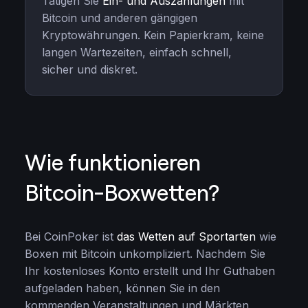
Tätigen Sie
Ein- und Auszahlungen
mit
Bitcoin und anderen gängigen
Kryptowährungen. Kein Papierkram, keine
langen Wartezeiten, einfach schnell,
sicher und diskret.
Wie funktionieren
Bitcoin-Boxwetten?
Bei CoinPoker ist
das Wetten auf Sportarten
wie
Boxen mit Bitcoin unkompliziert. Nachdem Sie
Ihr kostenloses Konto erstellt und Ihr Guthaben
aufgeladen haben, können Sie in den
kommenden Veranstaltungen und Märkten