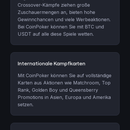
Crossover-Kämpfe ziehen große
Zuschauermengen an, bieten hohe
Gewinnchancen und viele Werbeaktionen.
Bei CoinPoker können Sie mit BTC und
USDT auf alle diese Spiele wetten.
Internationale Kampfkarten
Mit CoinPoker können Sie auf vollständige
Karten aus Aktionen wie Matchroom, Top
Rank, Golden Boy und Queensberry
Promotions in Asien, Europa und Amerika
setzen.