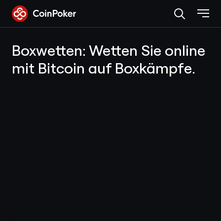
Skip
to
the
content
Boxwetten: Wetten Sie online
mit Bitcoin auf Boxkämpfe.