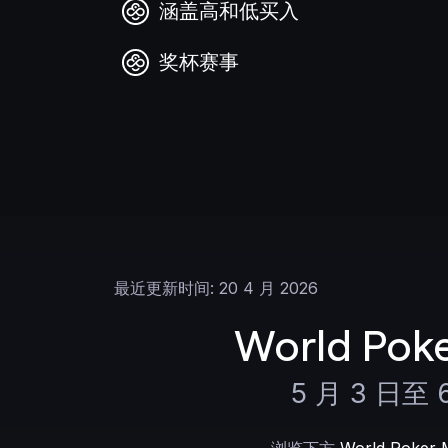
涵盖高和低买入
奖杯赛事
最近更新时间: 20 4 月 2026
World Pok
5 月 3 日至