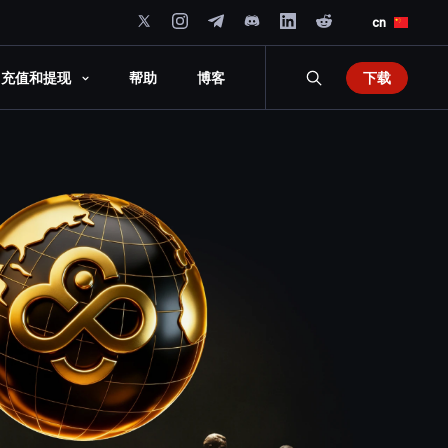
cn
下载
充值和提现
帮助
博客