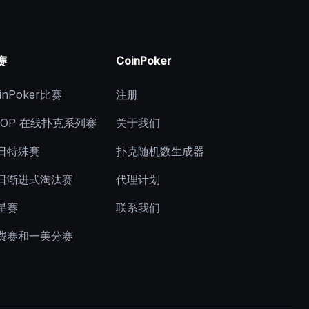
赛
CoinPoker
inPoker比赛
注册
SOP 在线扑克系列赛
关于我们
日特殊賽
扑克随机数生成器
日渐进式淘汰赛
代理计划
星赛
联系我们
费赛和一美分赛