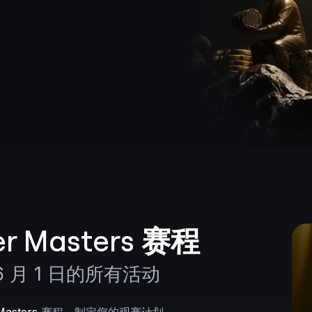
er Masters 赛程
 6 月 1 日的所有活动