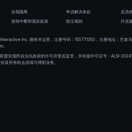
自我隔离
争议解决条款
反洗钱
游戏中断和退款政策
投注规则
扑克
Precise Interactive Inc. 拥有并运营，注册号码：15577135
om
。
科摩罗联盟安儒昂自治岛政府的许可并受其监管，并依据许可证号：ALSI-202412004
任何及所有机会游戏与博彩业务。