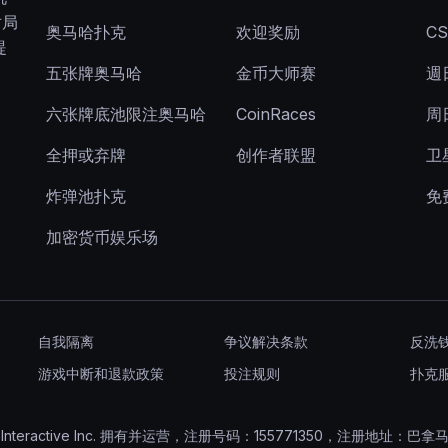
对局
奥马哈扑克
欢迎奖励
C
提
五张牌奥马哈
金币大师赛
週
六张牌底池限注奥马哈
CoinRaces
周
全押或弃牌
创作者联盟
卫
炸弹池扑克
免
加密货币娱乐场
自我隔离
争议解决条款
反洗钱
游戏中断和退款政策
投注规则
扑克
Precise Interactive Inc. 拥有并运营，注册号码：15577135