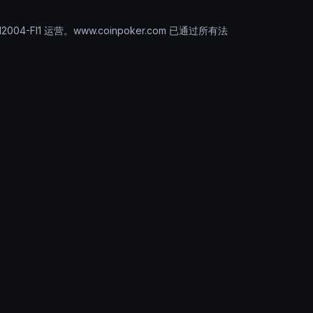
-FI1 运营。www.coinpoker.com 已通过所有法