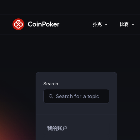
Skip
to
the
扑克
比赛
content
Search
我的账户