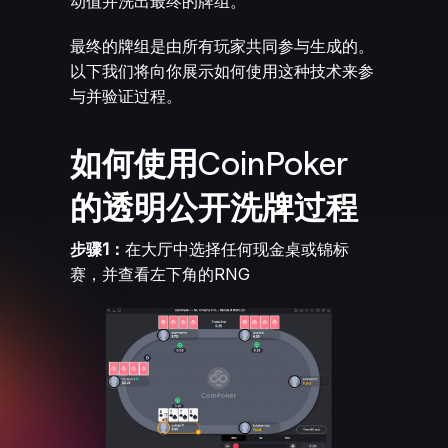
动值并洗出最终的牌组。
最终的牌组是由所有玩家共同参与生成的。
以下我们将向你展示如何使用这种技术来参
与并验证过程。
如何使用CoinPoker
的透明公开洗牌过程
步骤1：
在大厅中选择任何现金桌或锦标
赛，并查看左下角的RNG