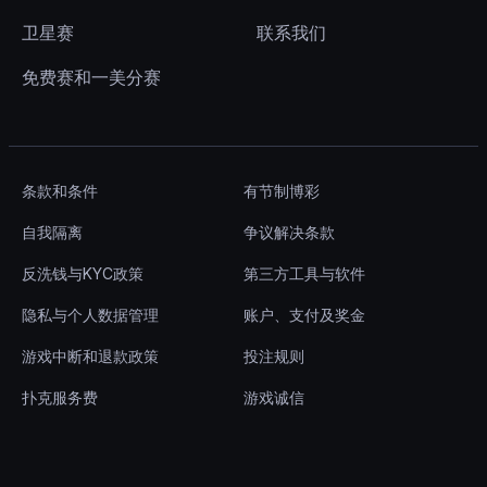
卫星赛
联系我们
免费赛和一美分赛
条款和条件
有节制博彩
自我隔离
争议解决条款
反洗钱与KYC政策
第三方工具与软件
隐私与个人数据管理
账户、支付及奖金
游戏中断和退款政策
投注规则
扑克服务费
游戏诚信