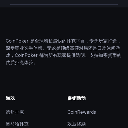
CoinPoker 是全球增长最快的扑克平台，专为玩家打造，
深受职业选手信赖。无论是顶级高额对局还是日常休闲游
戏，CoinPoker 都为所有玩家提供透明、支持加密货币的
优质扑克体验。
游戏
促销活动
德州扑克
CoinRewards
奥马哈扑克
欢迎奖励