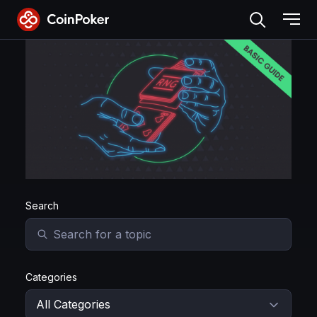
Skip
to
the
Skip to main content
content
Search
Categories