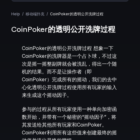
Help
/
移动端扑克
/
CoinPoker的透明公开洗牌过程
CoinPoker的透明公开洗牌过程
CoinPoker的透明公开洗牌过程 想象一下
CoinPoker的洗牌器是一个占卜球，不过这
次是摇一摇整副牌就会被洗乱，得出一个随
机的结果。而不是让操作者（即
CoinPoker）完成所有的摇动，我们的去中
心化透明公开洗牌过程使用所有玩家的输入
来生成这个摇动因子。
参与的过程从所有玩家使用一种单向加密函
数开始，并带有一个秘密的“摇动因子”，将
其发送给其他所有玩家和CoinPoker。
CoinPoker利用所有这些值来创建最终的摇