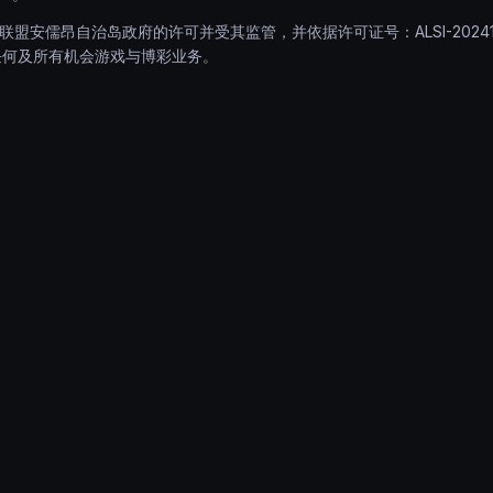
科摩罗联盟安儒昂自治岛政府的许可并受其监管，并依据许可证号：ALSI-202412004
任何及所有机会游戏与博彩业务。