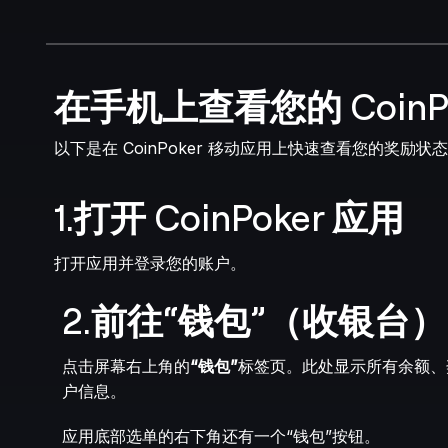
在手机上查看您的 CoinP
以下是在 CoinPoker 移动应用上快速查看您的奖励状
1.
打开 CoinPoker 应用
打开应用并登录您的账户。
2.
前往“钱包”（收银台）
点击屏幕右上角的
“钱包”
标签页。此处显示所有余额、
户信息。
应用底部选单的右下角还有一个“钱包”按钮。