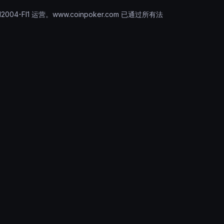
-FI1 运营。www.coinpoker.com 已通过所有法