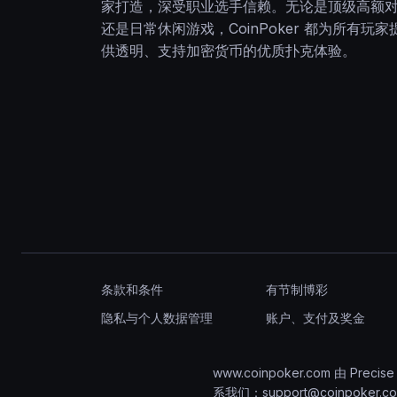
家打造，深受职业选手信赖。无论是顶级高额
还是日常休闲游戏，CoinPoker 都为所有玩家
供透明、支持加密货币的优质扑克体验。
条款和条件
有节制博彩
隐私与个人数据管理
账户、支付及奖金
www.coinpoker.com 由 
系我们：
support@coinpoker.c