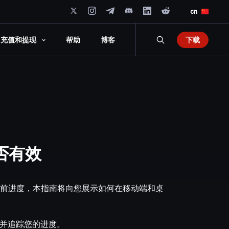
cn
下载
充值和提现
帮助
博客
是否有效
查询当前进度，本指南将向您展示如何在移动端和桌
并追踪您的进度。