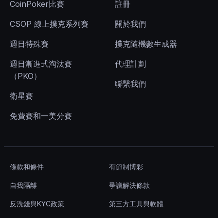
CoinPoker比賽
註冊
CSOP 線上撲克系列賽
關於我們
週日特殊賽
撲克隨機數生成器
週日漸進式淘汰賽
代理計劃
（PKO）
聯繫我們
衛星賽
免費賽和一美分賽
條款和條件
有節制博彩
自我隔離
爭議解決條款
反洗錢與KYC政策
第三方工具與軟體