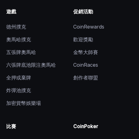
遊戲
促銷活動
德州撲克
CoinRewards
奧馬哈撲克
歡迎獎勵
五張牌奧馬哈
金幣大師賽
六張牌底池限注奧馬哈
CoinRaces
全押或棄牌
創作者聯盟
炸彈池撲克
加密貨幣娛樂場
比賽
CoinPoker