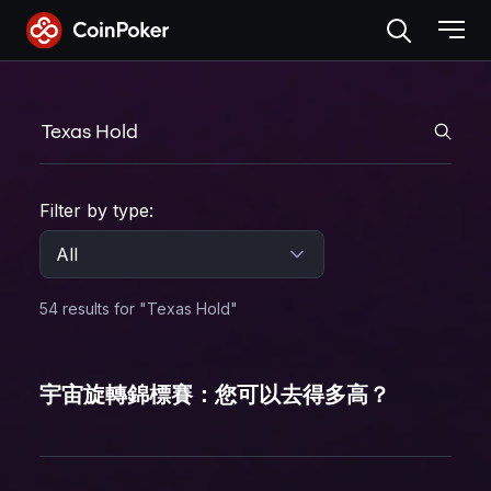
Skip
to
the
content
Search CoinPoker
Filter search results by category
Filter by type:
Apply filter
54 results for "Texas Hold"
Search Results for "Texas 
宇宙旋轉錦標賽：您可以去得多高？