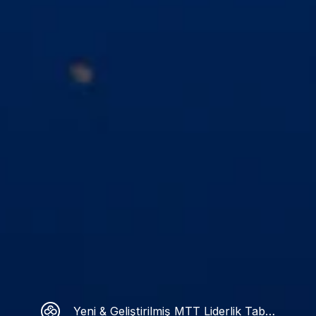
Yeni & Geliştirilmiş MTT Liderlik Tablosu