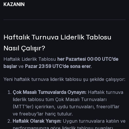
KAZANIN
Haftalık Turnuva Liderlik Tablosu
Nasıl Çalışır?
Haftalık Liderlik Tablosu
her Pazartesi 00:00 UTC’de
başlar
ve
Pazar 23:59 UTC’de sona erer
.
Yeni haftalık turnuva liderlik tablosu şu şekilde çalışıyor:
Çok Masalı Turnuvalarda Oynayın:
Haftalık turnuva
liderlik tablosu tüm Çok Masalı Turnuvaları
(MTT’ler) içerirken, uydu turnuvaları, freeroll’lar
ve freebuy’lar hariç tutulur.
Haftalık Olarak Yarışın:
Uygun turnuvalara katılın ve
performansınıza göre liderlik tablosu puanları