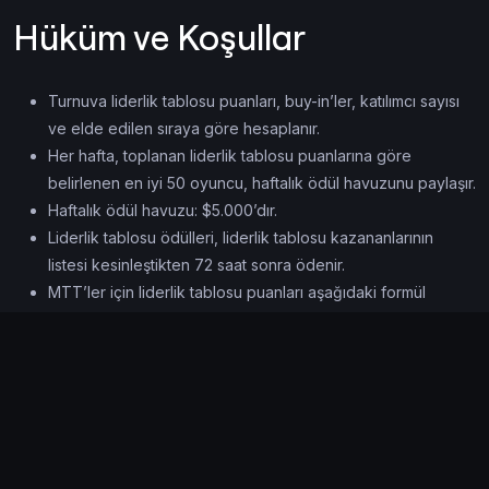
Hüküm ve Koşullar
Turnuva liderlik tablosu puanları, buy-in’ler, katılımcı sayısı
ve elde edilen sıraya göre hesaplanır.
Her hafta, toplanan liderlik tablosu puanlarına göre
belirlenen en iyi 50 oyuncu, haftalık ödül havuzunu paylaşır.
Haftalık ödül havuzu: $5.000’dır.
Liderlik tablosu ödülleri, liderlik tablosu kazananlarının
listesi kesinleştikten 72 saat sonra ödenir.
MTT’ler için liderlik tablosu puanları aşağıdaki formül
kullanılarak hesaplanır: 10 * (√ (Oyuncu sayısı) / √ (Sıra)) * (1
+ LOG (Buy-in + 0,25)).
Yeniden giriş turnuvalarına her giriş, oyuncuya liderlik
tablosu puanı kazandırır.
Turnuvalara her yeni giriş, oyuncuya liderlik tablosu puanı
kazandırır.
Turnuva başlamadan önce turnuvaya kaydolan oyuncular,