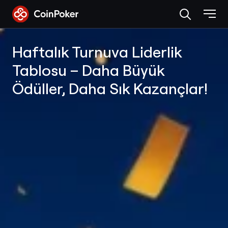
Skip
to
the
content
Haftalık Turnuva Liderlik
Tablosu – Daha Büyük
Ödüller, Daha Sık Kazançlar!