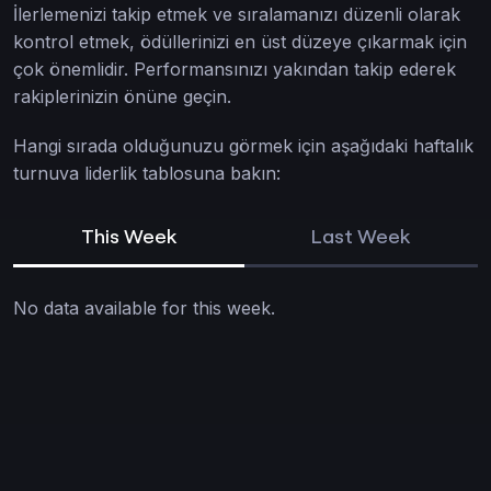
İlerlemenizi takip etmek ve sıralamanızı düzenli olarak
kontrol etmek, ödüllerinizi en üst düzeye çıkarmak için
çok önemlidir. Performansınızı yakından takip ederek
rakiplerinizin önüne geçin.
Hangi sırada olduğunuzu görmek için aşağıdaki haftalık
turnuva liderlik tablosuna bakın:
This Week
Last Week
No data available for this week.