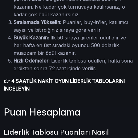
kazanın. Ne kadar çok turnuvaya katılırsanız, o
kadar çok ödül kazanırsınız.
Sıralamada Yükselin:
Puanlar, buy-in’ler, katılımcı
sayısı ve bitirdiğiniz sıraya göre verilir.
Büyük Kazanın:
İlk 50 sıraya girenler ödül alır ve
her hafta en üst sıradaki oyuncu 500 dolarlık
muazzam bir ödül kazanır.
Hızlı Ödemeler:
Liderlik tablosu ödülleri, hafta sona
erdikten sonra 72 saat içinde verilir.
👉
4 SAATLİK NAKİT OYUN LİDERLİK TABLOLARINI
İNCELEYİN
Puan Hesaplama
Liderlik Tablosu Puanları Nasıl