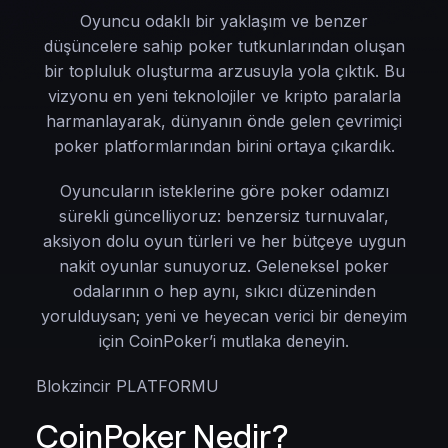
Oyuncu odaklı bir yaklaşım ve benzer
düşüncelere sahip poker tutkunlarından oluşan
bir topluluk oluşturma arzusuyla yola çıktık. Bu
vizyonu en yeni teknolojiler ve kripto paralarla
harmanlayarak, dünyanın önde gelen çevrimiçi
poker platformlarından birini ortaya çıkardık.
Oyuncuların isteklerine göre poker odamızı
sürekli güncelliyoruz: benzersiz turnuvalar,
aksiyon dolu oyun türleri ve her bütçeye uygun
nakit oyunlar sunuyoruz. Geleneksel poker
odalarının o hep aynı, sıkıcı düzeninden
yorulduysan; yeni ve heyecan verici bir deneyim
için CoinPoker’i mutlaka deneyin.
Blokzincir PLATFORMU
CoinPoker Nedir?