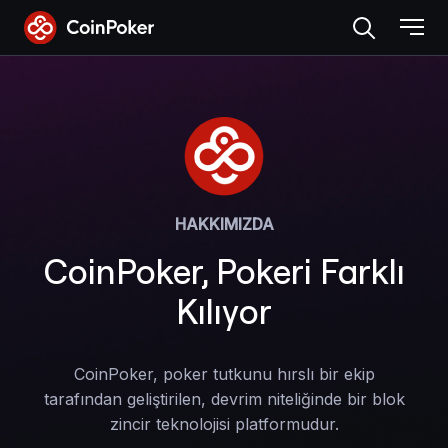
Skip
to
the
content
HAKKIMIZDA
CoinPoker, Pokeri Farklı
Kılıyor
CoinPoker, poker tutkunu hırslı bir ekip
tarafından geliştirilen, devrim niteliğinde bir blok
zincir teknolojisi platformudur.