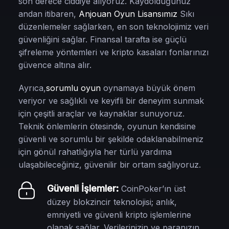
son derece ciddiye alıyoruz. Kaydolduğunuz
andan itibaren,
Anjouan Oyun Lisansımız
Sıkı
düzenlemeler sağlarken, en son teknolojimiz veri
güvenliğini sağlar. Finansal tarafta ise güçlü
şifreleme yöntemleri ve kripto kasaları fonlarınızı
güvence altına alır.
Ayrıca,
sorumlu oyun
oynamaya büyük önem
veriyor ve sağlıklı ve keyifli bir deneyim sunmak
için çeşitli araçlar ve kaynaklar sunuyoruz.
Teknik önlemlerin ötesinde, oyunun kendisine
güvenli ve sorumlu bir şekilde odaklanabilmeniz
için gönül rahatlığıyla her türlü yardıma
ulaşabileceğiniz, güvenilir bir ortam sağlıyoruz.
Güvenli İşlemler:
CoinPoker’ın üst
düzey blokzincir teknolojisi; anlık,
emniyetli ve güvenli kripto işlemlerine
olanak sağlar. Verilerinizin ve paranızın