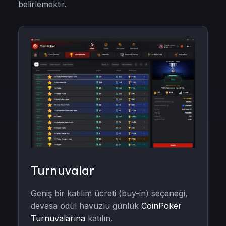
belirlemektir.
Turnuvalar
Geniş bir katılım ücreti (buy-in) seçeneği,
devasa ödül havuzlu günlük
CoinPoker
Turnuvalarına
katılın.