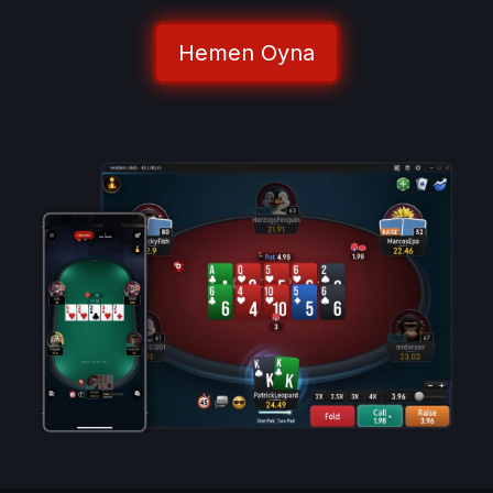
Hemen Oyna